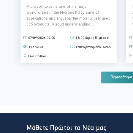
Microsoft Excel is one of the major
Γ
workhorses in the Microsoft 365 suite of
applications and arguably the most widely used
365 products. A solid understanding ...
07/09/2026 09:00
18.00 ώρες (3 μέρες)
Ελληνικά
Επιχορηγημένο-ΑνΑΔ
Live Online
Περισσότερα
Μάθετε Πρώτοι τα Νέα μας