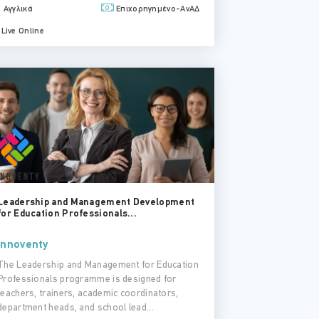
Αγγλικά
Επιχορηγημένο-ΑνΑΔ
Live Online
Leadership and Management Development
for Education Professionals...
Innoventy
The Leadership and Management for Education
Professionals programme is designed for
teachers, trainers, academic coordinators,
department heads, and school lead...