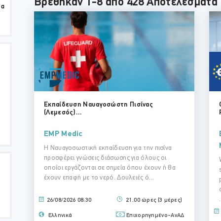
Βρέθηκαν 1-8 από 428 Αποτελέσματα
τα
Εκπαίδευση Ναυαγοσώστη Πισίνας
(Λεμεσός)...
EMP Medic
Η Ναυαγοσωστική εκπαίδευση για την πισίνα
προσφέρει γνώσεις διάσωσης για όλους οι
οποίοι εργάζονται σε σημεία όπου έχουν ή θα
έχουν επαφή με το νερό. Δουλειές ό...
.
26/08/2026 08:30
21.00 ώρες (3 μέρες)
Ελληνικά
Επιχορηγημένο-ΑνΑΔ