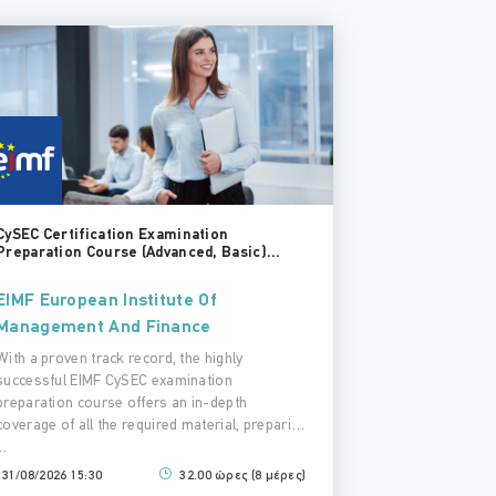
CySEC Certification Examination
Preparation Course (Advanced, Basic)...
EIMF European Institute Of
Management And Finance
With a proven track record, the highly
successful EIMF CySEC examination
preparation course offers an in-depth
coverage of all the required material, preparing
..
31/08/2026 15:30
32.00 ώρες (8 μέρες)