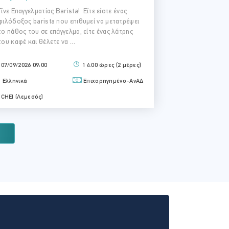
ίνε Επαγγελματίας Barista! Είτε είστε ένας
φιλόδοξος barista που επιθυμεί να μετατρέψει
το πάθος του σε επάγγελμα, είτε ένας λάτρης
του καφέ και θέλετε να ...
07/09/2026 09:00
14.00 ώρες (2 μέρες)
Ελληνικά
Επιχορηγημένο-ΑνΑΔ
CHEI (Λεμεσός)