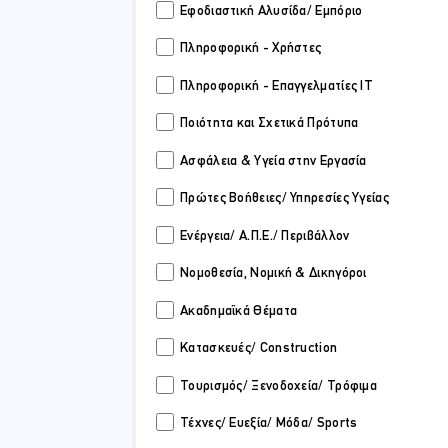
Εφοδιαστική Αλυσίδα/ Εμπόριο
ειών και Φυσικών Προσώπων): Νομικό Πλαίσιο και Πρακτικές
Πληροφορική - Χρήστες
Πληροφορική - Επαγγελματίες IT
 Training Centre
Ποιότητα και Σχετικά Πρότυπα
νάριο για την αφερεγγυότητα των εταιρειών και φυσικών προσώπων στην
 να εξοπλίσει τους συμμετέχοντ...
Ασφάλεια & Υγεία στην Εργασία
Πρώτες Βοήθειες/ Υπηρεσίες Υγείας
35.00 ώρες (10 μέρες)
Ενέργεια/ Α.Π.Ε./ Περιβάλλον
Live Online
Νομοθεσία, Νομική & Δικηγόροι
Ακαδημαϊκά Θέματα
Κατασκευές/ Construction
Τουρισμός/ Ξενοδοχεία/ Τρόφιμα
Τέχνες/ Ευεξία/ Μόδα/ Sports