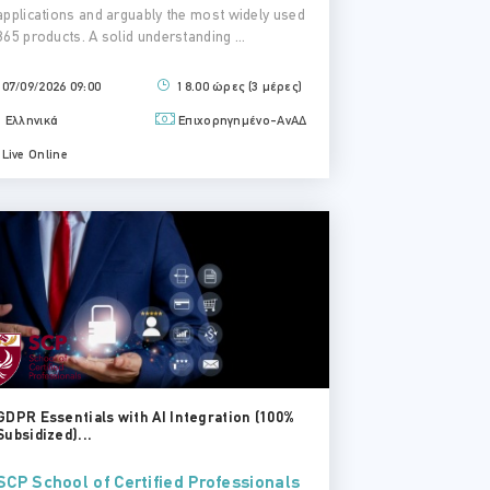
applications and arguably the most widely used
365 products. A solid understanding ...
07/09/2026 09:00
18.00 ώρες (3 μέρες)
Ελληνικά
Επιχορηγημένο-ΑνΑΔ
Live Online
GDPR Essentials with AI Integration (100%
Subsidized)...
SCP School of Certified Professionals