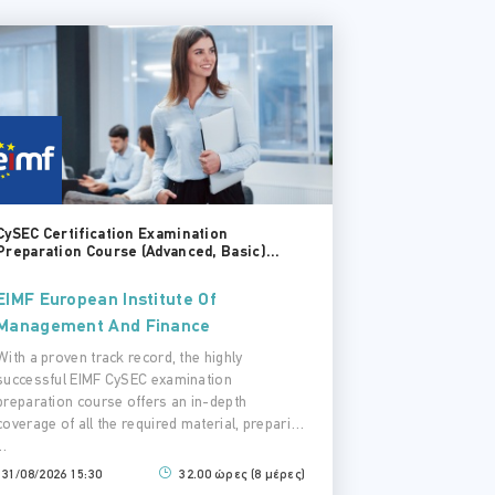
CySEC Certification Examination
Preparation Course (Advanced, Basic)...
EIMF European Institute Of
Management And Finance
With a proven track record, the highly
successful EIMF CySEC examination
preparation course offers an in-depth
coverage of all the required material, preparing
..
31/08/2026 15:30
32.00 ώρες (8 μέρες)