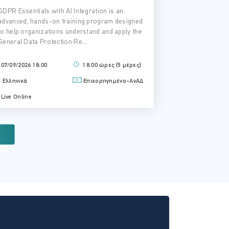
GDPR Essentials with AI Integration is an
advanced, hands-on training program designed
to help organizations understand and apply the
General Data Protection Re...
07/09/2026 18:00
18.00 ώρες (5 μέρες)
Ελληνικά
Επιχορηγημένο-ΑνΑΔ
Live Online