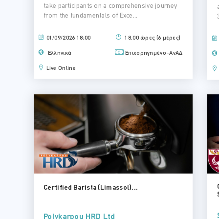
take participants on a comprehensive journey
from the fundamentals of Exce...
01/09/2026 18:00
18.00 ώρες (6 μέρες)
Ελληνικά
Επιχορηγημένο-ΑνΑΔ
Live Online
Certified Barista (Limassol)...
Polykarpou HRD Ltd