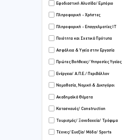
Εφοδιαστική Αλυσίδα/ Εμπόριο
 Ασφάλειας και Υγείας στην Εργασία-ΕΣΥΠΠ
Πληροφορική - Χρήστες
Πληροφορική - Επαγγελματίες IT
td
Ποιότητα και Σχετικά Πρότυπα
 Νομοθεσία Ασφάλειας & Υγείας γίνεται απλή, κατανοητή και εφαρμόσιμη σε
τοιμάζει τα στελέχη των επ...
Ασφάλεια & Υγεία στην Εργασία
Πρώτες Βοήθειες/ Υπηρεσίες Υγείας
35.00 ώρες (7 μέρες)
Ενέργεια/ Α.Π.Ε./ Περιβάλλον
Live Online
Νομοθεσία, Νομική & Δικηγόροι
Ακαδημαϊκά Θέματα
Κατασκευές/ Construction
Τουρισμός/ Ξενοδοχεία/ Τρόφιμα
Τέχνες/ Ευεξία/ Μόδα/ Sports