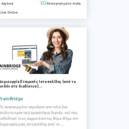
Αγγλικά
Επιχορηγημένο-ΑνΑΔ
Live Online
Δημιουργία Εταιρικής Ιστοσελίδας (από το
μηδέν στο διαδίκτυο)...
TrainBridge
Το συγκεκριμένο σεμινάριο αποτελεί ένα
απόλυτα πρακτικό εργαστήριο (hands-on) που
καθοδηγεί τους συμμετέχοντες βήμα-βήμα στη
δημιουργία μιας ιστοσελίδας από το ...