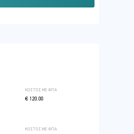
νιστικές απαιτήσεις σε πρακτικές
υξη στους οργανισμούς τους.
ντα ή κανονιστική συμμόρφωση
s)
ών δραστηριοτήτω
ιαχείριση πράσινων ομολόγων
ικά προϊόντα
ΚΟΣΤΟΣ ME ΦΠΑ
€ 120.00
 αγορών
ΚΟΣΤΟΣ ME ΦΠΑ