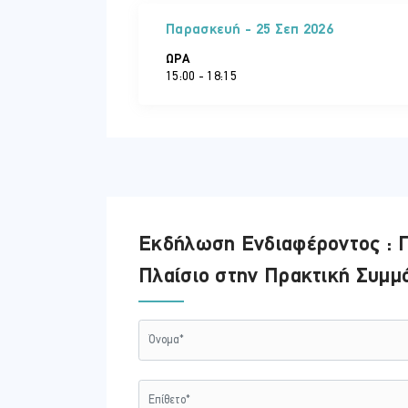
Ομαδική άσκηση: λήψη απόφασης γι
Σχεδιασμός εσωτερικών μηχανισμ
Παρασκευή - 25 Σεπ 2026
Διακυβέρνηση, παρακολούθηση χρή
ΏΡΑ
Σχεδιασμός βασικών εσωτερικών 
15:00 - 18:15
Προσομοίωση εποπτικού ελέγχου
Υποστήριξη και τεκμηρίωση αποφά
Προσομοιωμένη διαδικασία ελέγχο
Εκπαιδευτής: Prodromos Epifaniou
Εκδήλωση Ενδιαφέροντος : Π
Πλαίσιο στην Πρακτική Συμ