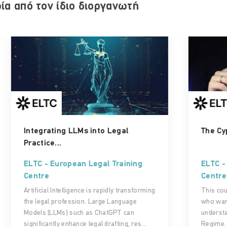
ρία από τον ίδιο διοργανωτή
The Cyprus IP Box Regime...
ELTC - European Legal Training
Centre
g
This course is designed for professionals
who want a practical and clear
understanding of the Cyprus IP Box
Regime. Whether you advise clients who