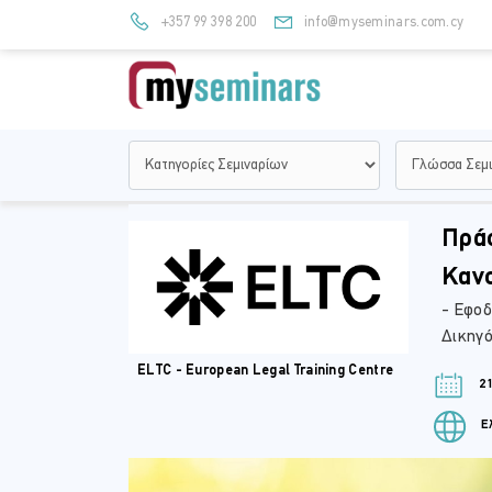
+357 99 398 200
info@myseminars.com.cy
Πράσ
Κανο
- Εφοδ
Δικηγό
ELTC - European Legal Training Centre
21
Ελ