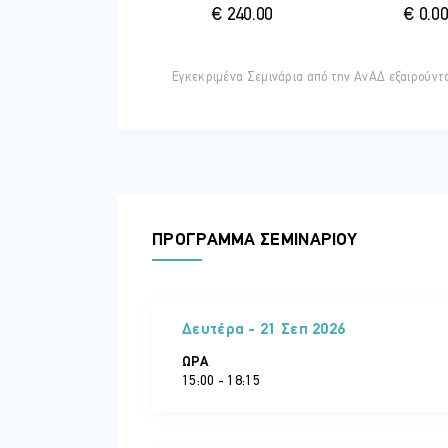
Νομικό πλαίσιο Ευρωπαϊκών Πράσ
€ 240.00
€ 0.00
Ορισμοί, πεδίο εφαρμογής και πρ
Πρακτικό: Άσκηση κατανόησης και
Χρήση εσόδων και ευθυγράμμιση μ
Εγκεκριμένα Σεμινάρια από την ΑνΑΔ εξαιρούντ
Κανόνες κατανομής εσόδων, επενδυτ
Μελέτη περίπτωσης: αξιολόγηση ε
Υποχρεώσεις γνωστοποίησης και 
Έγγραφα προ-έκδοσης (factsheet),
Άσκηση εντοπισμού ελλείψεων σε 
ΠΡΟΓΡΑΜΜΑ ΣΕΜΙΝΑΡΙΟΥ
Ενότητα 2: 1. Εξωτερικοί αξιολογητές
Ρόλος εξωτερικών αξιολογητών, επ
Προσομοίωση ρόλων: εκδότης – αξ
Δευτέρα - 21 Σεπ 2026
Κίνδυνοι greenwashing και παραπ
Νομική ευθύνη, βασικά σημεία κινδ
ΏΡΑ
15:00 - 18:15
Άσκηση εντοπισμού παραπλανητικ
Ολοκληρωμένη μελέτη περίπτωσης
Συνολική αξιολόγηση προτεινόμεν