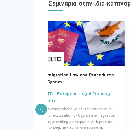
Σεμινάρια στην ίδια κατηγο
 Procedures
Integrating LLMs into Legal
Practice...
l Training
ELTC - European Legal Training
Centre
 offers an in-
Artificial Intelligence is rapidly transformin
us’s immigration
the legal profession. Large Language
s with practical
Models (LLMs) such as ChatGPT can
igate th...
significantly enhance legal drafting, res...