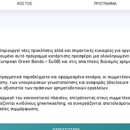
ΚΌΣΤΟΣ
ΠΡΌΓΡΑΜΜΑ
δημιουργεί νέες προκλήσεις αλλά και σημαντικές ευκαιρίες για ορ
ικευμένο αυτό πρόγραμμα κατάρτισης προσφέρει μια ολοκληρωμένη 
ropean Green Bonds – EuGB) και στις απαιτήσεις βιώσιμης χρημ
 πραγματικά παραδείγματα και εφαρμοσμένα σενάρια, οι συμμετέχο
my, των υποχρεώσεων γνωστοποίησης και αναφοράς (disclosure &
ν αξιοπιστία των πράσινων χρηματοδοτικών εργαλείων.
αρμογή του κανονιστικού πλαισίου, επιτρέποντας στους συμμετέχο
ιρίζονται κινδύνους greenwashing, να συνεργάζονται αποτελεσματι
κασίες συμμόρφωσης.
ιτουργούς κανονιστικής συμμόρφωσης και διαχείρισης κινδύνων, 
ύσεων, καθώς και σε στελέχη οργανισμών που συμμετέχουν στην έκ