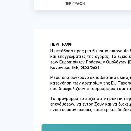
ΠΕΡΙΓΡΑΦΉ
ΠΕΡΙΓΡΑΦΗ
Η μετάβαση προς μια βιώσιμη οικονομία 
και επαγγελματίες της αγοράς. Το εξειδ
των Ευρωπαϊκών Πράσινων Ομολόγων (Eu
Κανονισμό (ΕΕ) 2023/2631.
Μέσα από σύγχρονο εκπαιδευτικό υλικό,
κατανόηση των κριτηρίων της EU Taxono
που διασφαλίζουν τη συμμόρφωση και τη
Το πρόγραμμα εστιάζει στην πρακτική εφ
επενδύσεων, να εντοπίζουν και να διαχε
αναπτύσσουν ισχυρές εσωτερικές διαδι
Απευθύνεται σε νομικούς συμβούλους, λε
επαγγελματίες κεφαλαιαγορών και επενδ
πράσινων ομολόγων.