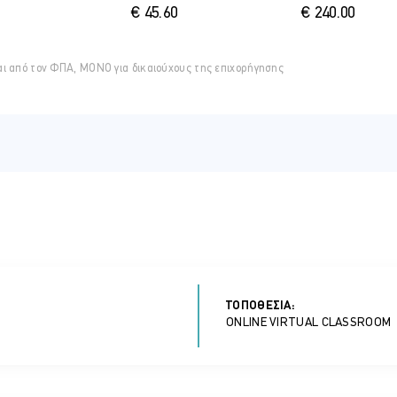
ινων Ομολόγων (EuGB)
€ 45.60
€ 240.00
οϋποθέσεις χαρακτηρισμού ομολόγων ως περιβαλλοντικά βιώσιμων
 ερμηνείας βασικών διατάξεων
ε την EU Taxonomy
αι από τον ΦΠΑ, ΜΟΝΟ για δικαιούχους της επιχορήγησης
ικά σχέδια , επιτρεπόμενη ευελιξία
πιλεξιμότητας δραστηριοτήτων
υποβολής εκθέσεων
 εκθέσεις κατανομής και εκθέσεις επιπτώσεων
υποθετικά έγγραφα γνωστοποίησης
 και εποπτεία
οπτικό πλαίσιο και ζητήματα ανεξαρτησίας
ιολογητής – εποπτική αρχή
λανητικής προώθησης
ΤΟΠΟΘΕΣΊΑ:
ύνου και εποπτικές προσεγγίσεις
ONLINE VIRTUAL CLASSROOM
ών ισχυρισμών
 έκδοσης πράσινου ομολόγου
ης έκδοσης