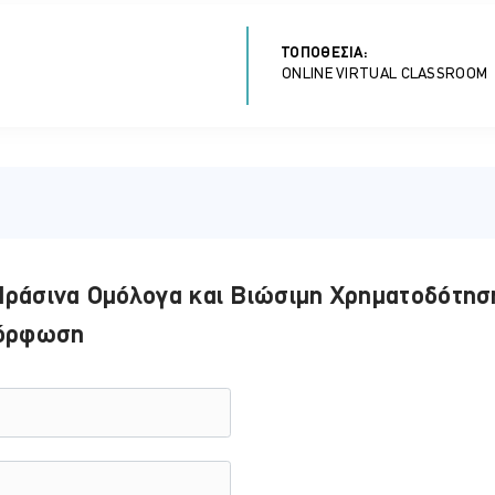
α έγκριση ή απόρριψη
ών ελέγχου
ΤΟΠΟΘΕΣΊΑ:
σης εσόδων και διαδικασίες συμμόρφωσης
ONLINE VIRTUAL CLASSROOM
διαδικασιών
σεων έναντι εποπτικής αρχής
υ
ράσινα Ομόλογα και Βιώσιμη Χρηματοδότηση
μόρφωση