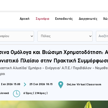
Αρχική
Σεμινάρια
Εκπαιδευτές
Διοργανωτές
Χώ
ινα Ομόλογα και Βιώσιμη Χρηματοδότηση: Α
νιστικό Πλαίσιο στην Πρακτική Συμμόρφωσ
ιαστική Αλυσίδα/ Εμπόριο - Ενέργεια/ Α.Π.Ε./ Περιβάλλον - Νομοθε
ροι
 Σεπ 2026 15:00
25 Σεπ 2026 18:15
OnLine Virtual Classroom
ληνικά
6 Ώρες ( 2 Μέρες )