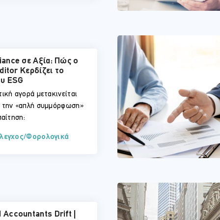
ance σε Αξία: Πώς ο
ditor Κερδίζει το
ου ESG
ική αγορά μετακινείται
 την «απλή συμμόρφωση»
παίτηση:
Έλεγχος/Φορολογικά
Accountants Drift |