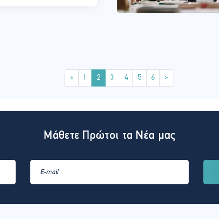
Previous
Next
«
1
2
3
4
5
6
»
Μάθετε Πρώτοι τα Νέα μας