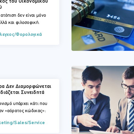
χος του Οικονομικού
ύ
ατόπιση δεν είναι μόνο
λλά και φιλοσοφική.
Έλεγχος/Φορολογικά
ρα Δεν Διαμορφώνεται
εδιάζεται Συνειδητά
ανισμό υπάρχει κάτι που
σαν «αόρατος κώδικας»:
keting/Sales/Service