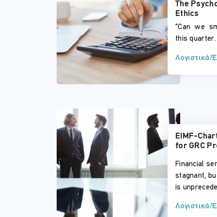
The Psycho
Ethics
“Can we sm
this quarter.
Λογιστικά/
EIMF-Chart
for GRC Pr
Financial se
stagnant, bu
is unprecede
Λογιστικά/