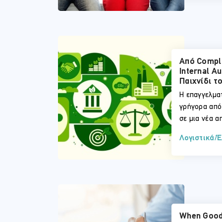
Από Compli
Internal Au
Παιχνίδι τ
Η επαγγελματ
γρήγορα από
σε μια νέα α
Λογιστικά/
When Good 