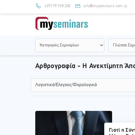
+357 99 398 200
info@myseminars.com.cy
Αρθρογραφία - Η Ανεκτίμητη Άπ
Γιατί η Σύν