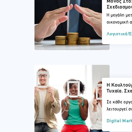
Μόνος Στό
Σχεδιασμο
Η μεγάλη μετ
οικονομική α
Λογιστικά/
Η Κουλτού
Τυχαία. Σχ
Σε κάθε οργ
λειτουργεί 
Digital Mar