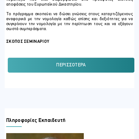
αποφάσεις του Ευρωπαϊκού Δικαστηρίου.
Το πρόγραμμα σκοπεύει να δώσει γνώσεις στους καταρτιζόμενους
αναφορικά με την νομολογία καθώς επίσης και δεξιότητες για να
συγκρίνουν την νομολογία με την περίπτωση τους και να εξάγουν
σωστά συμπεράσματα.
ΣΚΟΠΟΣ ΣΕΜΙΝΑΡΙΟΥ
Με την ολοκλήρωση του σεμιναρίου, οι συμμετέχοντες θα είναι
σε θέση να:
Διατυπώνουν την σύνθεση και αρμοδιότητες του
ΠΕΡΙΣΣΌΤΕΡΑ
Ευρωπαϊκού Δικαστηρίου
Περιγράφουν τα ηλεκτρονικά αποθετήρια της νομολογίας
για τις δημόσιες συμβάσεις
Περιγράφουν τις αποφάσεις του Ευρωπαϊκού Δικαστηρίου
όπως αυτές δημοσιεύονται
Χρησιμοποιούν τις πηγές αναζήτησης της ευρωπαϊκής
νομολογίας για τις δημόσιες συμβάσεις
Πληροφορίες Εκπαιδευτή
Χρησιμοποιούν τις αποφάσεις του Ευρωπαϊκού Δικαστηρίου,
όπως αυτές δημοσιεύονται
Τεκμηριώνουν τις αποφάσεις τους με βάση την νομολογία