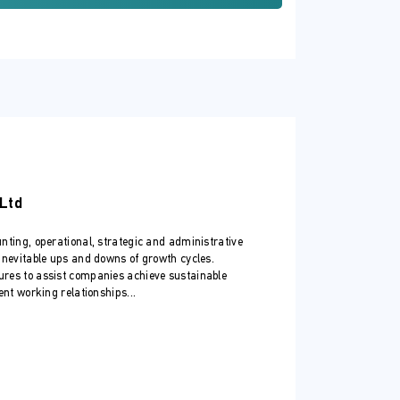
ταίων χρόνων
 Ltd
ting, operational, strategic and administrative
inevitable ups and downs of growth cycles.
αι JCC Smart
res to assist companies achieve sustainable
πληρωμή online μέσω Taxisnet και JCC
nt working relationships...