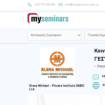
+357 99 398 200
info@myseminars.com.cy
Κοιν
ΓΕΣΥ
- Λογι
08
Ελ
Elena Michael - Private Institute (IABS)
Ltd