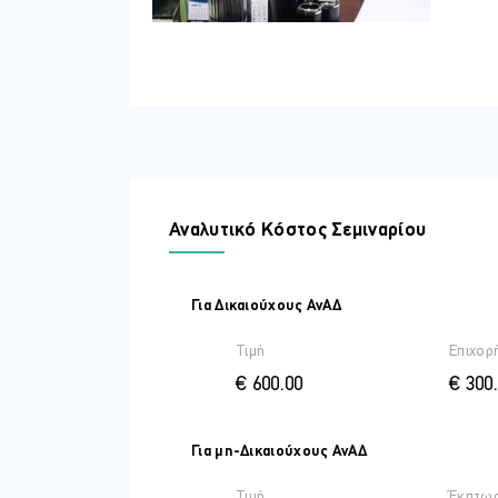
Πρακτικές Ασκήσεις Υπολογισμού 
Όλα τα προγράμματα προσφέρουν αντ
Αναλυτικό Κόστος Σεμιναρίου
Για Δικαιούχους ΑνΑΔ
Τιμή
Επιχορ
€ 600.00
€ 300
Για μη-Δικαιούχους ΑνΑΔ
Τιμή
Έκπτω