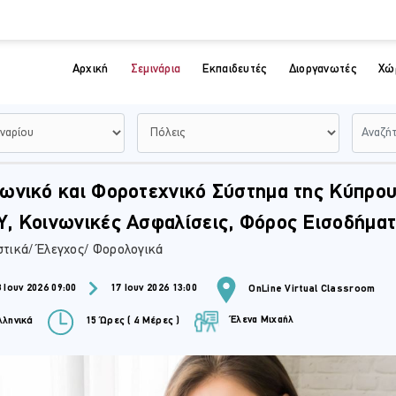
Αρχική
Σεμινάρια
Εκπαιδευτές
Διοργανωτές
Χώ
ωνικό και Φοροτεχνικό Σύστημα της Κύπρου
, Κοινωνικές Ασφαλίσεις, Φόρος Εισοδήμα
στικά/ Έλεγχος/ Φορολογικά
 Ιουν 2026 09:00
17 Ιουν 2026 13:00
OnLine Virtual Classroom
Έλενα Μιχαήλ
ληνικά
15 Ώρες ( 4 Μέρες )