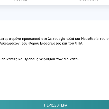
 καταρτισμένο προσωπικό στη λειτουργία αλλά και Νομοθεσία του 
Ασφαλίσεων, του Φόρου Εισοδήματος και του ΦΠΑ.
διαδικασίες και τρόπους χειρισμού των πιο κάτω
 σε εργαζόμενους σε λογιστήρια εταιρειών και ελεγκτικών γραφεί
ΠΕΡΙΣΣΌΤΕΡΑ