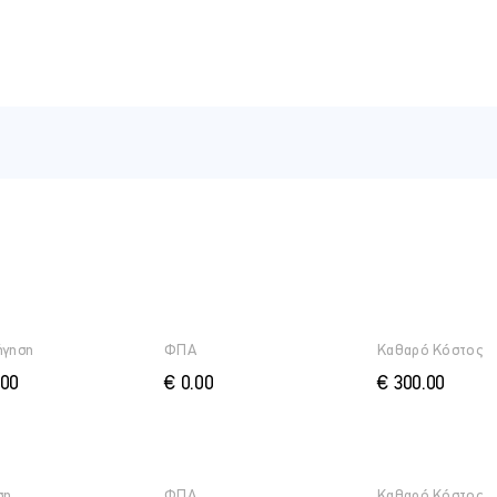
ΦΠΑ, υποβολή και πληρωμή online μέσω Taxisnet και JCC Smart
ίστοιχες μονάδες συνεχούς επιμόρφωσης (CPDs) αναγνωρισμέ
ήγηση
ΦΠΑ
Καθαρό Κόστος
.00
€ 0.00
€ 300.00
ση
ΦΠΑ
Καθαρό Κόστος