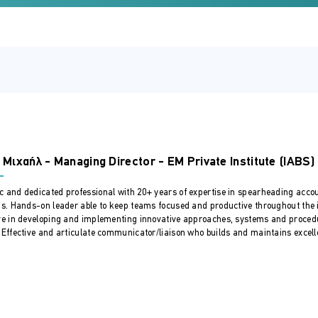
και Φοροτεχνικό σύστημα και οι ηλεκτρονικές αλλαγές των τελευ
μές
ν υπαλλήλων
ν στη Κύπρο
αλίσεων, υποβολή και πληρωμή online μέσω taxisnet
 Μιχαήλ - Managing Director - EM Private Institute (IABS)
ομα και αυτοτελώς εργαζομένων) στη Κύπρο
 υποβολή μέσω Taxisnet και πληρωμή οφειλόμενων ποσών
 and dedicated professional with 20+ years of expertise in spearheading accoun
αιρειών) στη Κύπρο
ns. Hands-on leader able to keep teams focused and productive throughout the 
ματος (εταιρειών), υποβολή και πληρωμή online μέσω Taxisnet κ
ve in developing and implementing innovative approaches, systems and procedu
όρου εισοδήματος (άτομα, αυτοτελώς και εταιρείες) υποβολή και 
 Effective and articulate communicator/liaison who builds and maintains excelle
αι πληρωμή online μέσω Taxisnet και JCC Smart