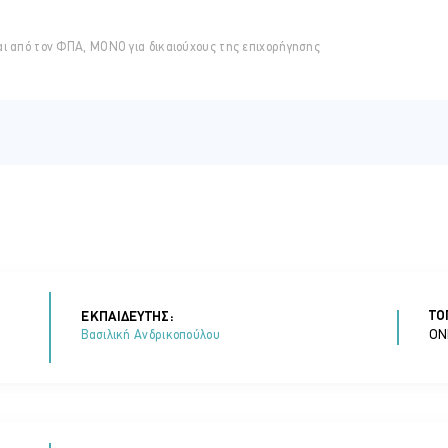
αι από τον ΦΠΑ, ΜΟΝΟ για δικαιούχους της επιχορήγησης
τα ( E-mails)
nger
ΤΟ
ΕΚΠΑΙΔΕΥΤΗΣ:
ON
Βασιλική Ανδρικοπούλου