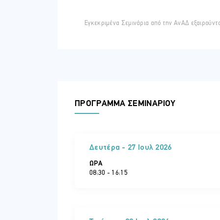
Μεθοδολογία
Άλλοι Βασικοί Κανόνες Γραφής
Εγκεκριμένα Σεμινάρια από την ΑνΑΔ εξαιρούντ
Επαγγελματικά Ηλεκτρονικά Μηνύμα
Eπικοινωνία μέσα στο chat/messe
ΠΡΟΓΡΑΜΜΑ ΣΕΜΙΝΑΡΙΟΥ
Δευτέρα - 27 Ιουλ 2026
ΏΡΑ
08:30 - 16:15