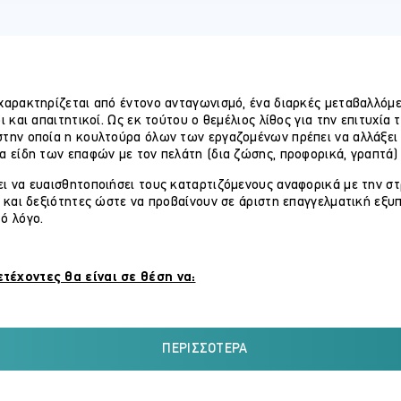
χαρακτηρίζεται από έντονο ανταγωνισμό, ένα διαρκές μεταβαλλόμ
 και απαιτητικοί. Ως εκ τούτου ο θεμέλιος λίθος για την επιτυχία 
την οποία η κουλτούρα όλων των εργαζομένων πρέπει να αλλάξει 
α είδη των επαφών με τον πελάτη (δια ζώσης, προφορικά, γραπτά)
ει να ευαισθητοποιήσει τους καταρτιζόμενους αναφορικά με την σ
ς και δεξιότητες ώστε να προβαίνουν σε άριστη επαγγελματική εξ
ό λόγο.
τέχοντες θα είναι σε θέση να:
 εξυπηρέτησης κατά την έναρξη, κατά την διάρκεια της συνδιαλλαγ
ΠΕΡΙΣΣΌΤΕΡΑ
ικές για να εντοπίζουν τις ανάγκες του πελάτη τους και να αναγ
ον δύσκολο πελάτη
ές ποιοτικής εξυπηρέτησης κατά την έναρξη, κατά την διάρκεια τ