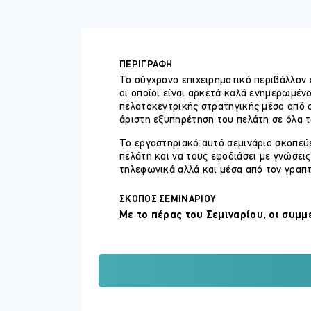
ΠΕΡΙΓΡΑΦΗ
Το σύγχρονο επιχειρηματικό περιβάλλον 
οι οποίοι είναι αρκετά καλά ενημερωμένοι
πελατοκεντρικής στρατηγικής μέσα από σ
άριστη εξυπηρέτηση του πελάτη σε όλα τ
Το εργαστηριακό αυτό σεμινάριο σκοπεύ
πελάτη και να τους εφοδιάσει με γνώσει
τηλεφωνικά αλλά και μέσα από τον γραπτ
ΣΚΟΠΟΣ ΣΕΜΙΝΑΡΙΟΥ
Με το πέρας του Σεμιναρίου, οι συμμε
Ορίζουν τα κριτήρια της ποιοτικής
εξυπηρέτησης
Χρησιμοποιούν αποτελεσματικά τεχν
Αντιμετωπίζουν αποτελεσματικά τ
Εφαρμόζουν αποτελεσματικά τεχνικ