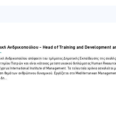
ο της εξυπηρέτησης
ν γλώσσα του σώματος κατά την δια ζώσης εξυπηρέτηση
ς κατά το κλείσιμο της εξυπηρέτησης
ατά την τηλεφωνική επικοινωνία τους
ατά την τηλεφωνική επικοινωνία αποτελεσματικά
εξη σύμφωνα με μια συγκεκριμένη διαδικασία
ική Ανδρικοπούλου - Head of Training and Development
ύφος μέσω chat
μασία της επαγγελματικής εξυπηρέτησης του πελάτη τόσο δια ζώσ
ική Ανδρικοπούλου απόφοιτη του τμήματος Δημοτικής Εκπαίδευσης της σχολ
τημίου Πατρών και είναι κάτοχος μεταπτυχιακού διπλώματος Human Resourc
θύνεται σε:
Cyprus International Institute of Management. Τα τελευταία χρόνια ασχολείται
ιση θεμάτων ανθρώπινου δυναμικού. Εργάζεται στo Mediterranean Management 
 Τμηματάρχες τμημάτων:
&n...
ξυπηρέτησης πελατών