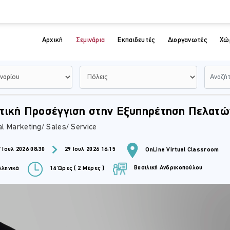
Αρχική
Σεμινάρια
Εκπαιδευτές
Διοργανωτές
Χώ
τική Προσέγγιση στην Εξυπηρέτηση Πελατώ
tal Marketing/ Sales/ Service
 Ιουλ 2026 08:30
29 Ιουλ 2026 16:15
OnLine Virtual Classroom
Βασιλική Ανδρικοπούλου
ληνικά
14 Ώρες ( 2 Μέρες )