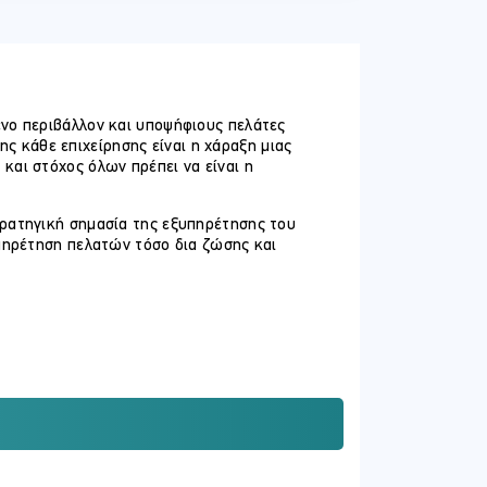
ενο περιβάλλον και υποψήφιους πελάτες
της κάθε επιχείρησης είναι η χάραξη μιας
και στόχος όλων πρέπει να είναι η
τρατηγική σημασία της εξυπηρέτησης του
υπηρέτηση πελατών τόσο δια ζώσης και
ήςκαι κατά το κλείσιμο της
νωρίζουν τις προσδοκίες του
ης