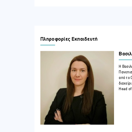
συνδιαλλαγής και κατά το κλείσιμ
Χρησιμοποιούν αποτελεσματικά τη
Αξιοποιούν τις κατάλληλες τεχνικέ
Επιλέγουν τις κατάλληλες λέξεις κ
Εφαρμόζουν ενεργητική ακρόαση κ
Πληροφορίες Εκπαιδευτή
Διεξάγουν μια τηλεφωνική συνδιάλ
Συντάσσουν επαγγελματικά email
Βασιλ
Επικοινωνούν με το ενδεδειγμένο 
Ευαισθητοποιούνται ως προς τη ση
Η Βασιλ
ΣΕ ΠΟΙΟΥΣ ΑΠΕΥΘΥΝΕΤΑΙ
Πανεπισ
Το εργαστηριακό αυτό σεμινάριο απευ
από το 
διαχείρ
Διευθυντές, Βοηθούς Διευθυντές,
Head of 
Εξυπηρέτησης πελατών
Τηλεξυπηρέτησης πελατών
Γραπτής επικοινωνίας και ε
Πωλήσεων
Τηλεπωλήσεων
Μάρκετινγκ