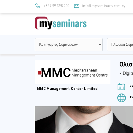
+357 99 398 200
info@myseminars.com.cy
Ολισ
- Digi
27
MMC Management Center Limited
Ελ