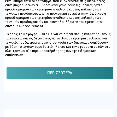
Είναι απαραίτητο οι λειτουργοί που εμπλέκονται στις διαδικασίες
σύναψης δημοσίων συμβάσεων να γνωρίζουν τις βασικές αρχές
προσδιορισμού των κριτηρίων ανάθεσης και της επιλογής των
τεχνικών προδιαγραφών. Το πρόγραμμα εστιάζει στην διαδικασία
προσδιορισμού των κριτηρίων ανάθεσης και της επιλογής των
τεχνικών προδιαγραφών και στην ολοκλήρωση τους μέσα στο
σύστημα e-procurement.
Σκοπός του προγράμματος είναι
να δώσει στους καταρτιζόμενους
τις γνώσεις και τις δεξιότητες για να θέτουν κριτήρια ανάθεσης και
τεχνικές προδιαγραφές στην διαδικασία των δημοσίων συμβάσεων
με βάση το ισχύων νομοθετικό πλαίσιο και την εφαρμογή αυτών στο
ηλεκτρονικό σύστημα υποστήριξης της σύναψης δημοσίων
συμβάσεων.
ΣΚΟΠΟΣ ΣΕΜΙΝΑΡΙΟΥ
Με την ολοκλήρωση του σεμιναρίου, οι συμμετέχοντες θα είναι
ΠΕΡΙΣΣΌΤΕΡΑ
σε θέση να:
Απαριθμούν τις κατηγορίες των κριτηρίων και το ρόλο του
στη διαδικασία αξιολόγησης των προσφορών
Περιγράφουν τις αρχές καθορισμού των κριτηρίων και της
στάθμιση τους,
Διατυπώνουν το ρόλο των τεχνικών προδιαγραφών στην
αξιολόγηση