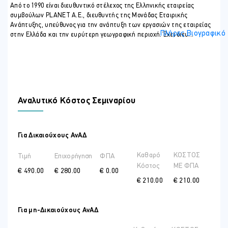
Από το 1990 είναι διευθυντικό στέλεχος της Ελληνικής εταιρείας
συμβούλων PLANET Α.Ε., διευθυντής της Μονάδας Εταιρικής
ΠΕΡΙΣΣΟΤΕΡΕΣ ΠΛΗΡΟΦΟΡΙΕΣ
Ανάπτυξης, υπεύθυνος για την ανάπτυξη των εργασιών της εταιρείας
Θεματολογία
Πλήρες Βιογραφικό
στην Ελλάδα και την ευρύτερη γεωγραφική περιοχή. Έχει διευ...
Εισαγωγή στο Νομοθετικό Πλαίσιο
Κριτήρια Ανάθεσης και Ορισμός Προδιαγραφής
Διάφοροι Τύποι Προδιαγραφών
E-procurement
Αναλυτικό Κόστος Σεμιναρίου
Για Δικαιούχους ΑνΑΔ
Καθαρό
ΚΟΣΤΟΣ
Τιμή
Επιχορήγηση
ΦΠΑ
Κόστος
ME ΦΠΑ
€ 490.00
€ 280.00
€ 0.00
€ 210.00
€ 210.00
Για μη-Δικαιούχους ΑνΑΔ