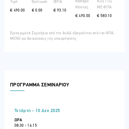
Καθαρό
ΚΟΣΤΟΣ
Τιμή
Έκπτωση
ΦΠΑ
Κόστος
ME ΦΠΑ
€ 490.00
€ 0.00
€ 93.10
€ 490.00
€ 583.10
Εγκεκριμένα Σεμινάρια από την ΑνΑΔ εξαιρούνται από τον ΦΠΑ,
ΜΟΝΟ για δικαιούχους της επιχορήγησης
ΠΡΟΓΡΑΜΜΑ ΣΕΜΙΝΑΡΙΟΥ
Τετάρτη - 10 Δεκ 2025
ΏΡΑ
08:30 - 16:15