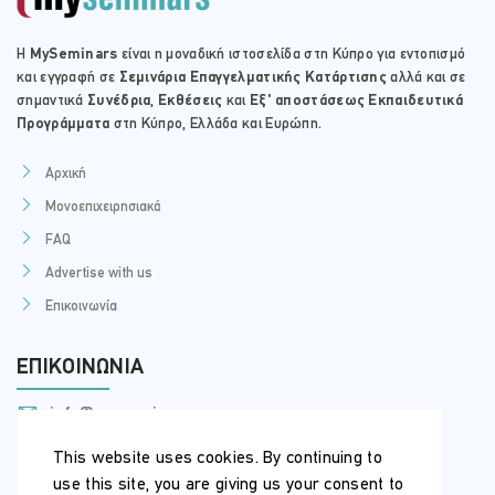
Η
MySeminars
είναι η μοναδική ιστοσελίδα στη Κύπρο για εντοπισμό
και εγγραφή σε
Σεμινάρια Επαγγελματικής Κατάρτισης
αλλά και σε
σημαντικά
Συνέδρια
,
Εκθέσεις
και
Εξ' αποστάσεως Εκπαιδευτικά
Προγράμματα
στη Κύπρο, Ελλάδα και Ευρώπη.
Αρχική
Μονοεπιχειρησιακά
FAQ
Advertise with us
Επικοινωνία
ΕΠΙΚΟΙΝΩΝΊΑ
info@myseminars.com.cy
+357 99 398 200
This website uses cookies. By continuing to
use this site, you are giving us your consent to