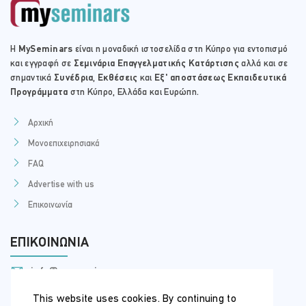
Unit 16: Introduction to Sheet Sets
Overview of Sheet Sets
Η
MySeminars
είναι η μοναδική ιστοσελίδα στη Κύπρο για εντοπισμό
Creating Sheet Sets
και εγγραφή σε
Σεμινάρια Επαγγελματικής Κατάρτισης
αλλά και σε
Creating Sheets in Sheet Sets
σημαντικά
Συνέδρια
,
Εκθέσεις
και
Εξ' αποστάσεως Εκπαιδευτικά
Adding Views to Sheets
Προγράμματα
στη Κύπρο, Ελλάδα και Ευρώπη.
Importing Layouts to Sheet
Sets
Αρχική
Unit 17: Publishing and Customizing Sheet Sets
Μονοεπιχειρησιακά
Transmitting and Archiving
FAQ
Sheet Sets
Advertise with us
Publishing Sheet Sets
Customizing Sheet Sets
Επικοινωνία
Custom Blocks for Sheet Sets
Unit 18: Projects - Sheet Sets
ΕΠΙΚΟΙΝΩΝΊΑ
Unit 19: Managing Layers
info@myseminars.com.cy
Working in the Layer
+357 99 398 200
Properties Manager
This website uses cookies. By continuing to