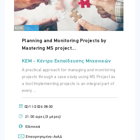
House (continued)
17:00 - 20:45
Unit 9: Projects - Advanced
ΤΟΠΟΘΕΣΊΑ:
Annotation
ONLINE VIRTUAL CLASSROOM
Project: Creating a small
House (continued)
Unit 10: Dynamic Blocks
Planning and Monitoring Projects by
Mastering MS project...
Τετάρτη - 17 Δεκ 2025
Working with Dynamic Blocks
Creating Dynamic Block
ΏΡΑ
ΚΕΜ - Κέντρο Εκπαίδευσης Μηχανικών
Definitions
17:00 - 20:45
A practical approach for managing and monitoring
Dynamic Block Authoring
projects through a case study using MS Project as
ΤΟΠΟΘΕΣΊΑ:
Tools
ONLINE VIRTUAL CLASSROOM
a tool Implementing projects is an integral part of
Additional Visibility Options
every ...
Unit 11: Attributes
Inserting Blocks with
02/11/2026 08:00
Attributes
Τετάρτη - 07 Ιαν 2026
21.00 ώρες (3 μέρες)
Editing Attribute Values
ΏΡΑ
Ελληνικά
Defining Attributes
17:00 - 20:45
Redefining Blocks with
Επιχορηγημένο-ΑνΑΔ