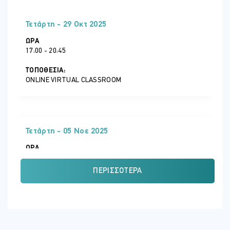
Unit 3: Modify commands
Move,
Τετάρτη - 29 Οκτ 2025
copy
ΏΡΑ
rotate
17:00 - 20:45
scale
mirror
ΤΟΠΟΘΕΣΊΑ:
ONLINE VIRTUAL CLASSROOM
pedit
chamfer
fillet
trim
Τετάρτη - 05 Νοε 2025
extend
array
ΏΡΑ
Project: Creating a small
17:00 - 20:45
House (continued)
ΠΕΡΙΣΣΌΤΕΡΑ
ΤΟΠΟΘΕΣΊΑ:
Unit 4: Layers
ONLINE VIRTUAL CLASSROOM
Create layers
freeze layers
thaw layers