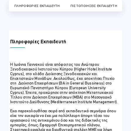
ΠΛΗΡΟΦΟΡΊΕΣ ΕΚΠΑΙΔΕΥΤΉ
ΠΙΣΤΟΠΟΙΉΣΕΙΣ ΕΚΠΑΙΔΕΥΤΉ
Πληροφορίες Εκπαιδευτή
Η Ιωάννα Γιαννακού είναι απόφοιτος του Ανώτερου
Ξενοδοχειακού Ινστιτούτου Κύπρου (Higher Hotel Institute
Cyprus), στο κλάδο Διοίκησης Ξενοδοχειακών και
Επισιτιστικών Μονάδων. Ακολούθως, έχει αποκτήσει Πτυχίο
στη Διοίκηση Επιχειρήσεων (BA in General Bussiness) στο
Ευρωπαϊκό Πανεπιστήμιο Κύπρου (European University
Cyprus). Έπειτα, προχώρησε στην απόκτηση Μεταπτυχιακού
Τίτλου στην Διοίκηση Επιχειρήσεων (MBA) στο Μεσογειακό
Ινστιτούτο Διεύθυνσης (Mediterranean Ιnstitute Μanagement).
Έχει παρακολουθήσει σειρά από εκπαιδευτικά σεμινάρια όπου
είχε την ευκαιρία να έχει μια πολύπλευρη άποψη τόσο του
εργασιακού της αντικειμένου όσο και της διδακτικής της
εμπειρίας, όπως: Εφαρμογή Επιχειρηματικού πλάνου,
Στρατηγικά εργαλεία για διευθυντικά στελέχη ΜΜΕ για λήψη