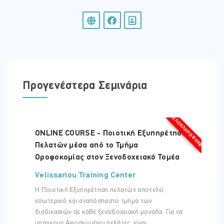
Σχολή Παραλιμνίου, μεταδίδει τις γνώσεις της σε θέματα
Διοίκησης Επιχειρήσεων σε βραδινά κέντρα επιμόρφωσης
ενηλίκων και είναι Πιστοποιημένη Εκπαιδευτής Επαγγελματικής
Κατάρτισης στην Αρχή Ανθρώπινου Δυναμικού Κύπρου (Αρ.
Πιστοποιητικού Εκπαιδευτή Επαγγελματικής Κατάρτισης ΑνΑΔ:
ΣΕΠ002575).
Προγενέστερα Σεμινάρια
ΟΛΟΚΛΗΡΏΘΗΚΕ
ONLINE COURSE - Ποιοτική Εξυπηρέτηση
Πελατών μέσα από το Τμήμα
Οροφοκομίας στον Ξενοδοχειακό Τομέα
Velissariou Training Center
Η Ποιοτική Εξυπηρέτηση πελατών αποτελεί
εσωτερικό και αναπόσπαστο τμήμα των
διαδικασιών σε κάθε ξενοδοχειακή μονάδα. Για να
υπάρχουν Αφοσιωμένοι πελάτες, είναι ...