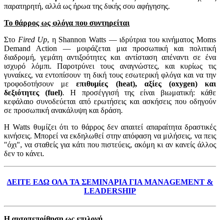
παρατηρητή, αλλά ως ήρωα της δικής σου αφήγησης.
Το θάρρος ως φλόγα που συντηρείται
Στο
Fired Up
, η Shannon Watts — ιδρύτρια του κινήματος Moms
Demand Action — μοιράζεται μια προσωπική και πολιτική
διαδρομή, γεμάτη αντιξοότητες και αντίσταση απέναντι σε ένα
ισχυρό λόμπι. Παροτρύνει τους αναγνώστες, και κυρίως τις
γυναίκες, να εντοπίσουν τη δική τους εσωτερική φλόγα και να την
τροφοδοτήσουν με
επιθυμίες (heat), αξίες (oxygen) και
δεξιότητες (fuel)
. Η προσέγγισή της είναι βιωματική: κάθε
κεφάλαιο συνοδεύεται από ερωτήσεις και ασκήσεις που οδηγούν
σε προσωπική ανακάλυψη και δράση.
Η Watts θυμίζει ότι το θάρρος δεν απαιτεί απαραίτητα δραστικές
κινήσεις. Μπορεί να εκδηλωθεί στην απόφαση να μιλήσεις, να πεις
"όχι", να σταθείς για κάτι που πιστεύεις, ακόμη κι αν κανείς άλλος
δεν το κάνει.
ΔΕΙΤΕ ΕΔΩ ΟΛΑ ΤΑ ΣΕΜΙΝΑΡΙΑ ΓΙΑ MANAGEMENT &
LEADERSHIP
Η αυτοπεποίθηση ως επιλογή