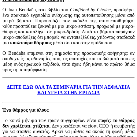
Ο Juan Bendaña, στο βιβλίο του
Confident by Choice
, προσφέρει
ένα πρακτικό εγχειρίδιο ενίσχυσης της αυτοπεποίθησης μέσα από
μικρά βήματα. Παρουσιάζει τον «κύκλο της αυτοπεποίθησης»:
κάθε προσπάθεια ξεκινά με μια μικρο-εστίαση, προχωρά με μικρο-
θάρρος και καταλήγει σε μικρο-δράση. Αυτά τα βήματα παράγουν
μικρο-αποδείξεις ότι μπορείς να ανταπεξέλθεις, χτίζοντας σταδιακά
μια
κουλτούρα θάρρους
μέσα σου και στην ομάδα σου.
Ο Bendaña επιμένει στη σημασία της προσωπικής αφήγησης: αν
αποδεχτείς τις αδυναμίες σου, τις αποτυχίες και τα βιώματά σου ως
μέρη ενός ηρωικού ταξιδιού, τότε έχεις ήδη κάνει το πρώτο βήμα
προς τη μεταμόρφωση.
ΔΕΙΤΕ ΕΔΩ ΟΛΑ ΤΑ ΣΕΜΙΝΑΡΙΑ ΓΙΑ ΤΗΝ ΑΣΦΑΛΕΙΑ
ΚΑΙ ΥΓΕΙΑ ΣΤΗΝ ΕΡΓΑΣΙΑ
Ένα θάρρος για όλους
Το κοινό μήνυμα των τριών συγγραφέων είναι σαφές:
το θάρρος
δεν χαρίζεται, χτίζεται
. Δεν χρειάζεται να είσαι CEO ή ακτιβιστής
για να σταθείς δυνατός. Αρκεί να μάθεις να ακούς τη φωνή μέσα
σου που λέει "προχώρησε", ακόμα και όταν όλα μοιάζουν αβέβαια.