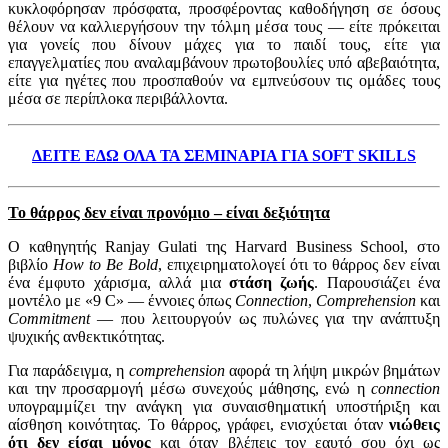
κυκλοφόρησαν πρόσφατα, προσφέροντας καθοδήγηση σε όσους
θέλουν να καλλιεργήσουν την τόλμη μέσα τους — είτε πρόκειται
για γονείς που δίνουν μάχες για το παιδί τους, είτε για
επαγγελματίες που αναλαμβάνουν πρωτοβουλίες υπό αβεβαιότητα,
είτε για ηγέτες που προσπαθούν να εμπνεύσουν τις ομάδες τους
μέσα σε περίπλοκα περιβάλλοντα.
ΔΕΙΤΕ ΕΔΩ ΟΛΑ ΤΑ ΣΕΜΙΝΑΡΙΑ ΓΙΑ SOFT SKILLS
Το θάρρος δεν είναι προνόμιο – είναι δεξιότητα
Ο καθηγητής Ranjay Gulati της Harvard Business School, στο
βιβλίο
How to Be Bold
, επιχειρηματολογεί ότι το θάρρος δεν είναι
ένα έμφυτο χάρισμα, αλλά μια
στάση ζωής
. Παρουσιάζει ένα
μοντέλο με «9 C» — έννοιες όπως
Connection
,
Comprehension
και
Commitment
— που λειτουργούν ως πυλώνες για την ανάπτυξη
ψυχικής ανθεκτικότητας.
Για παράδειγμα, η
comprehension
αφορά τη λήψη μικρών βημάτων
και την προσαρμογή μέσω συνεχούς μάθησης, ενώ η
connection
υπογραμμίζει την ανάγκη για συναισθηματική υποστήριξη και
αίσθηση κοινότητας. Το θάρρος, γράφει, ενισχύεται όταν
νιώθεις
ότι δεν είσαι μόνος
και όταν βλέπεις τον εαυτό σου όχι ως