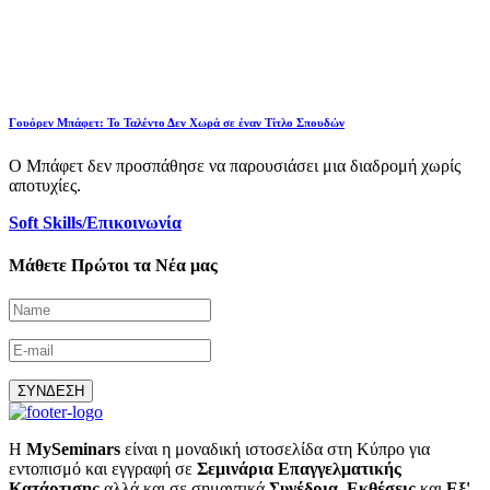
Γουόρεν Μπάφετ: Το Ταλέντο Δεν Χωρά σε έναν Τίτλο Σπουδών
Ο Μπάφετ δεν προσπάθησε να παρουσιάσει μια διαδρομή χωρίς
αποτυχίες.
Soft Skills/Επικοινωνία
Μάθετε Πρώτοι τα Νέα μας
ΣΥΝΔΕΣΗ
Η
MySeminars
είναι η μοναδική ιστοσελίδα στη Κύπρο για
εντοπισμό και εγγραφή σε
Σεμινάρια Επαγγελματικής
Κατάρτισης
αλλά και σε σημαντικά
Συνέδρια
,
Εκθέσεις
και
Εξ'