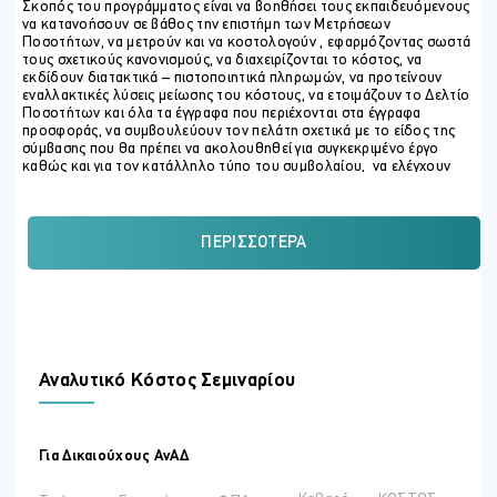
Σκοπός του προγράμματος είναι να βοηθήσει τους εκπαιδευόμενους
να κατανοήσουν σε βάθος την επιστήμη των Μετρήσεων
Ποσοτήτων, να μετρούν και να κοστολογούν , εφαρμόζοντας σωστά
τους σχετικούς κανονισμούς, να διαχειρίζονται το κόστος, να
εκδίδουν διατακτικά – πιστοποιητικά πληρωμών, να προτείνουν
εναλλακτικές λύσεις μείωσης του κόστους, να ετοιμάζουν το Δελτίο
Ποσοτήτων και όλα τα έγγραφα που περιέχονται στα έγγραφα
προσφοράς, να συμβουλεύουν τον πελάτη σχετικά με το είδος της
σύμβασης που θα πρέπει να ακολουθηθεί για συγκεκριμένο έργο
καθώς και για τον κατάλληλο τύπο του συμβολαίου, να ελέγχουν
την προόδου του έργου με σκοπό την έκδοση ενδιάμεσων
πιστοποιητικών, να εκτιμούν το κόστος των μετατροπών / αλλαγών,
να διαχειρίζονται ορθά τα συμβόλαια (επιπρόσθετο κόστος,
παράταση χρόνου) και να αποκτήσουν εφόδια που θα τους
ΠΕΡΙΣΣΌΤΕΡΑ
βοηθήσουν στην περαιτέρω ανέλιξη τους στον τομέα της
οικοδομικής βιομηχανίας.
ΣΚΟΠΟΣ ΣΕΜΙΝΑΡΙΟΥ
Μετά την ολοκλήρωση του σεμιναρίου οι καταρτιζόμενοι θα
είναι σε θέση να:
Αναλυτικό Κόστος Σεμιναρίου
Γνωρίσουν τις βασικές πρόνοιες της Νομοθεσίας για
Εργολάβους, τις τάξεις στις οποίες κατατάσσονται σύμφωνα
με τη Νομοθεσία και τα κριτήρια κατάταξής τους.
Για Δικαιούχους ΑνΑΔ
Ερμηνεύουν τους όρους και το περιεχόμενο στα Συμβόλαια