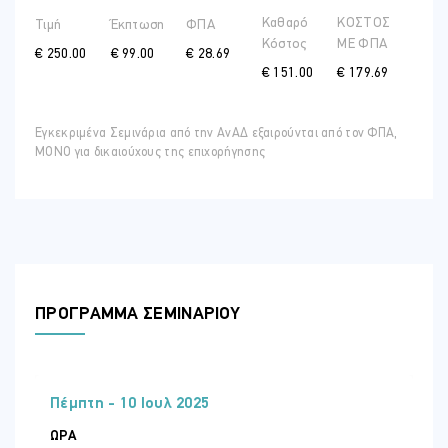
Καθαρό
ΚΟΣΤΟΣ
Τιμή
Έκπτωση
ΦΠΑ
Κόστος
ME ΦΠΑ
€ 250.00
€ 99.00
€ 28.69
€ 151.00
€ 179.69
Εγκεκριμένα Σεμινάρια από την ΑνΑΔ εξαιρούνται από τον ΦΠΑ,
ΜΟΝΟ για δικαιούχους της επιχορήγησης
ΠΡΟΓΡΑΜΜΑ ΣΕΜΙΝΑΡΙΟΥ
Πέμπτη - 10 Ιουλ 2025
ΏΡΑ