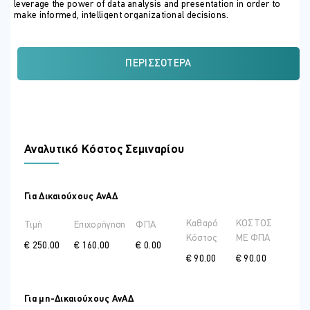
leverage the power of data analysis and presentation in order to
make informed, intelligent organizational decisions.
You will:
Work with functions
ΠΕΡΙΣΣΌΤΕΡΑ
Work with lists
Analyze data
Visualize data with charts
Use PivotTables and PivotCharts
ΣΕ ΠΟΙΟΥΣ ΑΠΕΥΘΥΝΕΤΑΙ
Αναλυτικό Κόστος Σεμιναρίου
This course is designed for students who already have foundational
knowledge and skills in Excel 2019 and who wish to begin taking
advantage of some of the higher-level functionality in Excel to
analyze and present data.
Για Δικαιούχους ΑνΑΔ
Καθαρό
ΚΟΣΤΟΣ
Τιμή
Επιχορήγηση
ΦΠΑ
Κόστος
ME ΦΠΑ
€ 250.00
€ 160.00
€ 0.00
€ 90.00
€ 90.00
Για μη-Δικαιούχους ΑνΑΔ