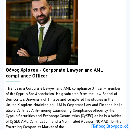
Identification procedures and customer due diligence (CDD)
Customer risk factors: Product, service, transaction or
delivery channel risk factors
Geographical risk factors
Simplified Customer Due Diligence (SDD)
Certain low risk indicators
Enhanced Customer Due Diligence (EDD)
The reason and purpose of enhanced due diligence (EDD)
for politically exposed persons (PEP)
Certain High-Risk Indicators
Θάνος Χρίστου - Corporate Lawyer and AML
Ongoing Monitoring
compliance Officer
Review of the KYC and CDD Requirements
Reliance on third parties
Thanos is a Corporate Lawyer and AML compliance Officer – member
Summary / Questions and Answers
of the Cyprus Bar Association. He graduated from the Law School of
Democritus University of Thrace and completed his studies in the
United Kingdom obtaining an LLM in Corporate Law and Finance. He is
Certification
also a Certified Anti- money Laundering Compliance officer by the
All participants will be awarded a certificate. Each hour of
Cyprus Securities and Exchange Commission (CySEC) as he is a holder
attendance will account for one unit of Continuing Professional
of CySEC AML Certification, and a Nominated Advisor (NOMAD) for the
Development (CPD) as required for members of most professional
Πλήρες Βιογραφικό
Emerging Companies Market of the ...