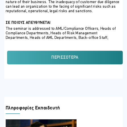
nature of their business. The inadequacy of customer due diligence
can lead an organization to the facing of significant risks such as
reputational, operational, legal risks and sanctions.
ΣΕ ΠΟΙΟΥΣ ΑΠΕΥΘΥΝΕΤΑΙ
The seminar is addressed to AML/Compliance Officers, Heads of
Compliance Departments, Heads of Risk Management
Departments, Heads of AML Departments, Back-office Staff,
Compliance Staff, Risk Management Staff, AML Staff, Internal
Auditors, External Auditors, Executive Directors, Non-Executive
Directors, Regulatory Compliance Advisors/Consultants, Corporate
service providers, Funds and Fund Managers, FX, Binary Options
ΠΕΡΙΣΣΌΤΕΡΑ
and Ifs employees, Bankers.
ΠΕΡΙΣΣΟΤΕΡΕΣ ΠΛΗΡΟΦΟΡΙΕΣ
Seminar Topics
The Definitions of customer due diligence (CDD) and Know
Your Customer (KYC)
When should CDD measures be applied?
Πληροφορίες Εκπαιδευτή
Procedures for the prevention of ML and TF
The relationship between customer due diligence (CDD)
and Risk based approach