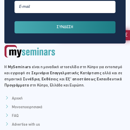
ΏΡΑ
18:00 - 21:15
ΤΟΠΟΘΕΣΊΑ:
ΣΥΝΔΕΣΗ
ONLINE VIRTUAL CLASSROOM
ΕΚΔΗΛΩΣΗ ΕΝΔΙΑΦΕΡΟΝΤΟΣ
Πέμπτη - 17 Απρ 2025
ΏΡΑ
Η
MySeminars
είναι η μοναδική ιστοσελίδα στη Κύπρο για εντοπισμό
18:00 - 21:15
και εγγραφή σε
Σεμινάρια Επαγγελματικής Κατάρτισης
αλλά και σε
σημαντικά
Συνέδρια
,
Εκθέσεις
και
Εξ' αποστάσεως Εκπαιδευτικά
ΤΟΠΟΘΕΣΊΑ:
Προγράμματα
στη Κύπρο, Ελλάδα και Ευρώπη.
ONLINE VIRTUAL CLASSROOM
Αρχική
Μονοεπιχειρησιακά
FAQ
Τρίτη - 22 Απρ 2025
Advertise with us
ΏΡΑ