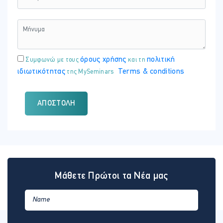
Τρίτη - 08 Απρ 2025
ΏΡΑ
18:00 - 21:15
ΤΟΠΟΘΕΣΊΑ:
όρους χρήσης
πολιτική
Συμφωνώ με τους
και τη
ONLINE VIRTUAL CLASSROOM
ιδιωτικότητας
Terms & conditions
της MySeminars
ΑΠΟΣΤΟΛΉ
Πέμπτη - 10 Απρ 2025
ΏΡΑ
18:00 - 21:15
ΤΟΠΟΘΕΣΊΑ:
ONLINE VIRTUAL CLASSROOM
Μάθετε Πρώτοι τα Νέα μας
Τρίτη - 15 Απρ 2025