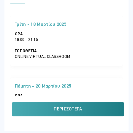
This exam measures your ability to accomplish the following
technical tasks: deploy and manage Active Directory Domain
Services (AD DS) in on-premises and cloud environments; manage
Windows Servers and workloads in a hybrid environment; manage
Τρίτη - 18 Μαρτίου 2025
virtual machines and containers; implement and manage an on-
premises and hybrid networking infrastructure; and manage
ΏΡΑ
storage and file services.
18:00 - 21:15
Skills measured
ΤΟΠΟΘΕΣΊΑ:
Deploy and manage AD DS in on-premises and cloud
ONLINE VIRTUAL CLASSROOM
environments (30–35%)
Manage Windows Servers and workloads in a hybrid
environment (10–15%)
Manage virtual machines and containers (15–20%)
Πέμπτη - 20 Μαρτίου 2025
Implement and manage an on-premises and hybrid
ΏΡΑ
networking infrastructure (15–20%)
18:00 - 21:15
Manage storage and file services (15–20%)
ΠΕΡΙΣΣΌΤΕΡΑ
ΤΟΠΟΘΕΣΊΑ:
ONLINE VIRTUAL CLASSROOM
AZ-801
This exam measures your ability to accomplish the following