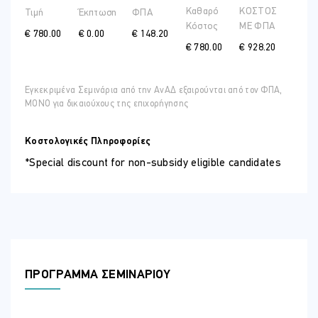
Καθαρό
ΚΟΣΤΟΣ
Τιμή
Έκπτωση
ΦΠΑ
Κόστος
ME ΦΠΑ
€ 780.00
€ 0.00
€ 148.20
€ 780.00
€ 928.20
Εγκεκριμένα Σεμινάρια από την ΑνΑΔ εξαιρούνται από τον ΦΠΑ,
ΜΟΝΟ για δικαιούχους της επιχορήγησης
Κοστολογικές Πληροφορίες
*Special discount for non-subsidy eligible candidates
ΠΡΟΓΡΑΜΜΑ ΣΕΜΙΝΑΡΙΟΥ