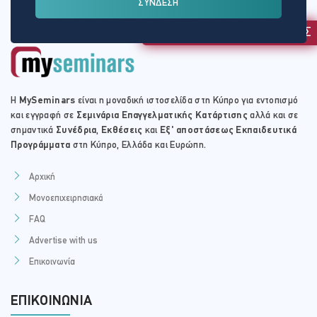
ΣΥΝΔΕΣΗ
ΤΟΠΟΘΕΣΊΑ:
ONLINE VIRTUAL CLASSROOM
ΕΚΔΗΛΩΣΗ ΕΝΔΙΑΦΕΡΟΝΤΟΣ
Τρίτη - 22 Οκτ 2024
Η
MySeminars
είναι η μοναδική ιστοσελίδα στη Κύπρο για εντοπισμό
και εγγραφή σε
Σεμινάρια Επαγγελματικής Κατάρτισης
αλλά και σε
ΏΡΑ
σημαντικά
Συνέδρια
,
Εκθέσεις
και
Εξ' αποστάσεως Εκπαιδευτικά
16:30 - 19:15
Προγράμματα
στη Κύπρο, Ελλάδα και Ευρώπη.
ΤΟΠΟΘΕΣΊΑ:
ONLINE VIRTUAL CLASSROOM
Αρχική
Μονοεπιχειρησιακά
FAQ
Advertise with us
Παρασκευή - 25 Οκτ 2024
Επικοινωνία
ΏΡΑ
16:30 - 19:15
ΕΠΙΚΟΙΝΩΝΊΑ
ΤΟΠΟΘΕΣΊΑ: