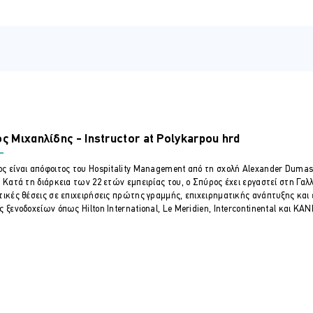
κινήτρων και παροχών στον κλάδο.
ν μέσα από προγράμματα ορθής επιλογής και εκπαίδευσης.
ύνης, συμπεριλαμβανομένου του τι κάνουν (και τι όχι) σωστά οι ετ
lity sector
ς Μιχαηλίδης - Instructor at Polykarpou hrd
taffing
ς είναι απόφοιτος του Hospitality Management από τη σχολή Alexander Duma
. Κατά τη διάρκεια των 22 ετών εμπειρίας του, ο Σπύρος έχει εργαστεί στη Γαλ
τικές θέσεις σε επιχειρήσεις πρώτης γραμμής, επιχειρηματικής ανάπτυξης και ε
ς ξενοδοχείων όπως Hilton International, Le Meridien, Intercontinental και KA
ion