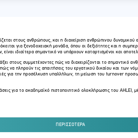
σίζεται στους ανθρώπους, και η διαχείριση ανθρώπινου δυναμικού εί
ρόκειται για ξενοδοχειακή μονάδα, όπου οι δεξιότητες και η συμπ
είναι ιδιαίτερα σημαντικό να υπάρχουν καταρτισμένοι και αποτελ
άξει στους συμμετέχοντες πώς να διαχειρίζονται το σημαντικό αν
ν πώς να πληρούν τις απαιτήσεις του εργατικού δικαίου και των νό
κές για την προσέλκυση υπαλλήλων, τη μείωση του turnover προσω
άσεις για το ακαδημαϊκό πιστοποιητικό ολοκλήρωσης του AHLEI, μ
ει:
ικού στην Τουριστική Οικονομία.
ΠΕΡΙΣΣΌΤΕΡΑ
ησης και ελαχιστοποίησης του turnover.
αι επιλογής υποψηφίων.