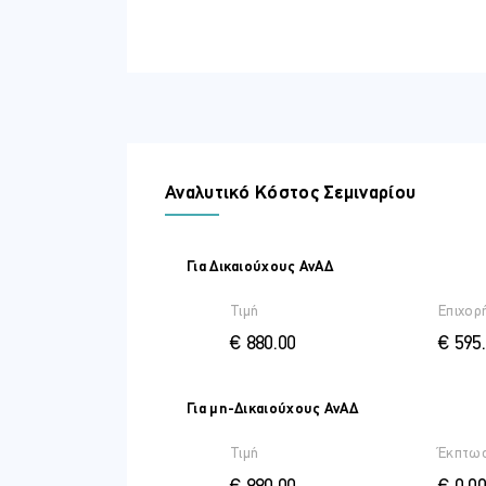
Negotiation and Collective Bargain
Safety, Discipline, and Ethics
Turnover, Discipline, and Exits
Social Responsibility and Ethics
Evaluation
Εκπαιδευτές
Αναλυτικό Κόστος Σεμιναρίου
Ευγένιος Σάββ
Ο Ευγένιος είναι πτυχιούχο
και κάτοχος μεταπτυχιακού
Για Δικαιούχους ΑνΑΔ
Εργάστηκε στη Βιομηχανία 
Τιμή
Επιχορ
στη θέση του Γενικού Διευ
ανθρώπινο δυναμικό τον οδ
€ 880.00
€ 595
σε δύο ξενοδοχειακές αλυσ
Σήμερα εκπροσωπεί τις σχο
Για μη-Δικαιούχους ΑνΑΔ
την Ελλάδα και τη Μάλτα κ
φιλοξενίας.
Τιμή
Έκπτω