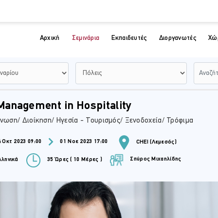
Αρχική
Σεμινάρια
Εκπαιδευτές
Διοργανωτές
Χώ
anagement in Hospitality
νωση/ Διοίκηση/ Ηγεσία - Τουρισμός/ Ξενοδοχεία/ Τρόφιμα
 Οκτ 2023 09:00
01 Νοε 2023 17:00
CHEI (Λεμεσός)
Σπύρος Μιχαηλίδης
ληνικά
35 Ώρες ( 10 Μέρες )