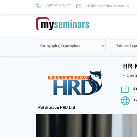
+357 99 398 200
info@myseminars.com.cy
HR M
- Οργά
04
Ελ
Polykarpou HRD Ltd