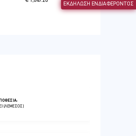
€ 1,047.20
ΕΚΔΗΛΩΣΗ ΕΝΔΙΑΦΕΡΟΝΤΟΣ
ει
ος
βουλος
Κύπρο
τον
on, το
ΠΟΘΕΣΊΑ:
EI (ΛΕΜΕΣΌΣ)