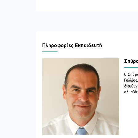
Τις τελευταίες τάσεις στη χρήση 
Την ανάπτυξη των ικανών στελεχώ
Θέματα νομικής και κοινωνικής ευθ
ΣΕ ΠΟΙΟΥΣ ΑΠΕΥΘΥΝΕΤΑΙ
Managers and Supervisors in the Hospita
Πληροφορίες Εκπαιδευτή
ΠΕΡΙΣΣΟΤΕΡΕΣ ΠΛΗΡΟΦΟΡΙΕΣ
Topics
Σπύρο
Employment Laws, Planning, and S
Job Analysis and Job Design
Ο Σπύρο
Planning and Recruiting
Γαλλίας
διευθυν
Selection
αλυσίδε
Human Resources Development
Training and Development
Evaluating Employee Performance
Compensation and Labor Issues
Incentive and Benefits Administrat
Labor Unions in Cyprus