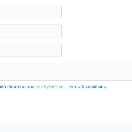
ΤΟ
ΕΚΠΑΙΔΕΥΤΗΣ:
CH
Σπύρος Μιχαηλίδης
ική ιδιωτικότητας
Terms & conditions
της MySeminars