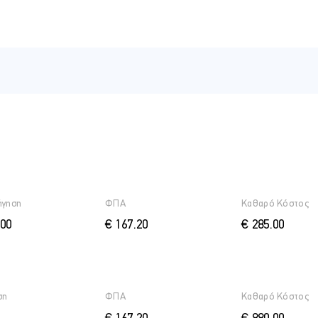
ing
α
ς στην Διοίκηση Φιλοξενίας από το Hotel Institute Montreux στην 
 τίτλου στην Διοίκηση Ανθρώπινου Δυναμικού.
της Φιλοξενίας στην Ελβετία και στην Κύπρο για 28 χρόνια και έφτ
ήγηση
ΦΠΑ
Καθαρό Κόστος
θυντή σε κορυφαία πολυτελή ξενοδοχεία. Το πάθος και η αγάπη του 
ήγησαν για 8 χρόνια να αναλάβει ρόλους ηγεσίας ανθρώπινου δυν
.00
€ 167.20
€ 285.00
ίδες.
λές φιλοξενίας και μαγειρικής του Swiss Education Group στην Κ
αι είναι πιστοποιημένος εκπαιδευτής και σύμβουλος στη βιομηχανί
ση
ΦΠΑ
Καθαρό Κόστος