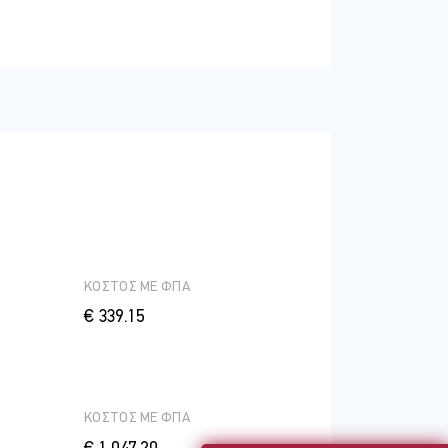
Ελβετία
ασε
ΚΟΣΤΟΣ ME ΦΠΑ
για το
αμικού
€ 339.15
ύπρο,
α
ΚΟΣΤΟΣ ME ΦΠΑ