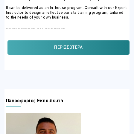
It can be delivered as an In-house program. Consult with our Expert
Instructor to design an effective barista training program, tailored
to the needs of your own business.
ΠΕΡΙΣΣΟΤΕΡΕΣ ΠΛΗΡΟΦΟΡΙΕΣ
Instructor
Panayiotis Lenos
ΠΕΡΙΣΣΌΤΕΡΑ
Panayiotis Lenos, a knowledgeable and confident individual, has a
Higher National Diploma in Hotel Management at the University of the
Orange Free State (South Africa) and Introduction to hospitality Today
with American Hotel & Motel Association (AH&LEI) possessing several
professional qualifications in Hospitality and people management, with
23 years of F&B experience including strategic managerial roles,
focusing on creating and implementing various operational processes
and strategies. Over the past 5 years, his passion for Hotels led him to
undertake Management roles in Family, Adults Only & Boutique Hotels.
Πληροφορίες Εκπαιδευτή
Panayiotis has also received awards such as the” Inspirational
Leadership Achievement Award” for a leading group of franchise
restaurants & cafés as well as international recognition for “ adhering
to quality brand standards”. He has received training in various
countries such as UK, Greece & Holland. Having owned his own
business for 12 years, he has also managed to open and setup