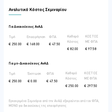
Αναλυτικό Κόστος Σεμιναρίου
Για Δικαιούχους ΑνΑΔ
Καθαρό
ΚΟΣΤΟΣ
Τιμή
Επιχορήγηση
ΦΠΑ
Κόστος
ME ΦΠΑ
€ 250.00
€ 168.00
€ 47.50
€ 82.00
€ 97.58
Για μη-Δικαιούχους ΑνΑΔ
Καθαρό
ΚΟΣΤΟΣ
Τιμή
Έκπτωση
ΦΠΑ
Κόστος
ME ΦΠΑ
€ 250.00
€ 0.00
€ 47.50
€ 250.00
€ 297.50
Εγκεκριμένα Σεμινάρια από την ΑνΑΔ εξαιρούνται από τον ΦΠΑ,
ΜΟΝΟ για δικαιούχους της επιχορήγησης