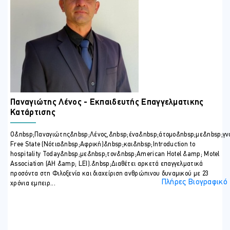
restaurants and Hotels throughout Cyprus.
Having worked across several high-profile settings on 2 continents
(Cyprus & South Africa), an accustomed individual in combining
experience and knowledge whilst boasting a true passion for service
excellence, is now a trainer of the Cyprus Hospitality Educational
Institute (CHEI).
Παναγιώτης Λένος - Εκπαιδευτής Επαγγελματικης
Κατάρτισης
Ο&nbsp;Παναγιώτης&nbsp;Λένος,&nbsp;ένα&nbsp;άτομο&nbsp;με&nbsp;γν
Free State (Νότια&nbsp;Αφρική)&nbsp;και&nbsp;Introduction to
hospitality Today&nbsp;με&nbsp;τον&nbsp;American Hotel &amp; Motel
Association (AH &amp; LEI).&nbsp;Διαθέτει αρκετά επαγγελματικά
προσόντα στη Φιλοξενία και διαχείριση ανθρώπινου δυναμικού με 23
Πλήρες Βιογραφικό
χρόνια εμπειρ...