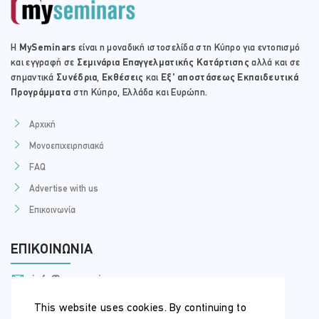
Η
MySeminars
είναι η μοναδική ιστοσελίδα στη Κύπρο για εντοπισμό
και εγγραφή σε
Σεμινάρια Επαγγελματικής Κατάρτισης
αλλά και σε
σημαντικά
Συνέδρια
,
Εκθέσεις
και
Εξ' αποστάσεως Εκπαιδευτικά
Προγράμματα
στη Κύπρο, Ελλάδα και Ευρώπη.
Αρχική
Μονοεπιχειρησιακά
FAQ
Advertise with us
Επικοινωνία
ΕΠΙΚΟΙΝΩΝΊΑ
info@myseminars.com.cy
+357 99 398 200
This website uses cookies. By continuing to