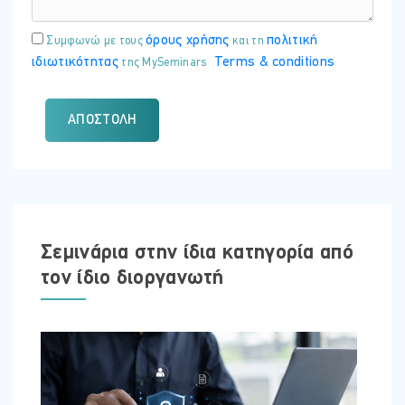
ΏΡΑ
09:00 - 15:00
όρους χρήσης
πολιτική
Συμφωνώ με τους
και τη
ιδιωτικότητας
Terms & conditions
ΤΟΠΟΘΕΣΊΑ:
της MySeminars
ONLINE VIRTUAL CLASSROOM
ΑΠΟΣΤΟΛΉ
Δευτέρα - 21 Σεπ 2026
ΏΡΑ
09:00 - 15:00
Σεμινάρια στην ίδια κατηγορία από
ΤΟΠΟΘΕΣΊΑ:
ONLINE VIRTUAL CLASSROOM
τον ίδιο διοργανωτή
Τρίτη - 22 Σεπ 2026
ΏΡΑ
09:00 - 15:00