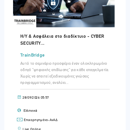
ΤΟΠΟΘΕΣΊΑ:
ONLINE VIRTUAL CLASSROOM
Η/Υ & Ασφάλεια στο διαδίκτυιο - CYBER
SECURITY...
Τετάρτη - 23 Σεπ 2026
ΏΡΑ
TrainBridge
09:00 - 15:00
Αυτό το σεμινάριο προσφέρει έναν ολοκληρωμένο
οδηγό "ψηφιακής επιβίωσης" για κάθε επαγγελματία.
ΤΟΠΟΘΕΣΊΑ:
ONLINE VIRTUAL CLASSROOM
Χωρίς να απαιτεί εξειδικευμένες γνώσεις
προγραμματισμού, αναλύει...
28/09/2026 05:57
Ελληνικά
Επιχορηγημένο-ΑνΑΔ
Live Online