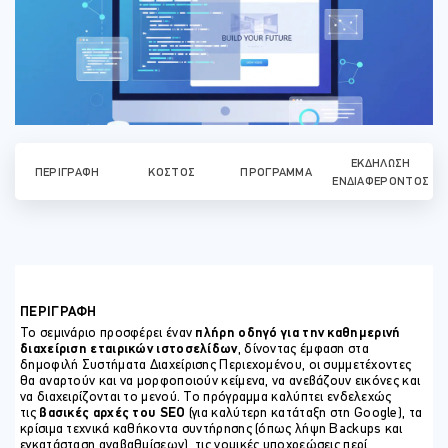
ΕΚΔΉΛΩΣΗ
ΠΕΡΙΓΡΑΦΉ
ΚΌΣΤΟΣ
ΠΡΌΓΡΑΜΜΑ
ΕΝΔΙΑΦΈΡΟΝΤΟΣ
ΠΕΡΙΓΡΑΦΗ
Το σεμινάριο προσφέρει έναν
πλήρη οδηγό για την καθημερινή
διαχείριση εταιρικών ιστοσελίδων
, δίνοντας έμφαση στα
δημοφιλή Συστήματα Διαχείρισης Περιεχομένου, οι συμμετέχοντες
θα αναρτούν και να μορφοποιούν κείμενα, να ανεβάζουν εικόνες και
να διαχειρίζονται το μενού. Το πρόγραμμα καλύπτει ενδελεχώς
τις
βασικές αρχές του SEO
(για καλύτερη κατάταξη στη Google), τα
κρίσιμα τεχνικά καθήκοντα συντήρησης (όπως λήψη Backups και
εγκατάσταση αναβαθμίσεων), τις νομικές υποχρεώσεις περί