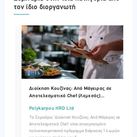
τον ίδιο διοργανωτή
Διοίκηση Κουζίνας: Από Μάγειρας σε
Αποτελεσματικό Chef (Λεμεσός)...
Polykarpou HRD Ltd
Το Σεμινάριο 'Διοίκηση Κουζίνας: Από Μάγειρας σε
Αποτελεσματικό Chef' είναι επιχορηγημένο
πολυεπιχειρησιακό πρόγραμμα διάρκειας 14 ωρών