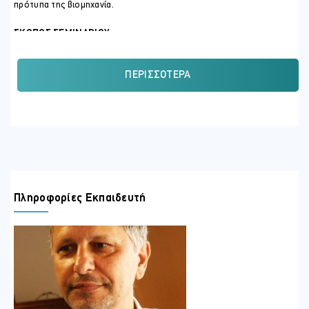
πρότυπα της βιομηχανία.
ΣΚΟΠΟΣ ΣΕΜΙΝΑΡΙΟΥ
Τι θα μάθετε
Βασικές γνώσεις για τον καφέ:
Ανακαλύψτε τον κόσμο
ΠΕΡΙΣΣΌΤΕΡΑ
των κόκκων καφέ μαθαίνοντας την ιστορία του καφέ, τις
χώρες προέλευσης, τις ποικιλίες και τη διαδικασία
παραγωγής.
Δημιουργία του τέλειου εσπρέσο:
Κατακτήστε την τέχνη
της δημιουργίας ενός τέλειου εσπρέσο, από το grinding
μέχρι το tamping.
Πώς να κάνετε αφρόγαλα για έναν καπουτσίνο ιταλικού
Πληροφορίες Εκπαιδευτή
τύπου:
Παρασκευή δημοφιλών ροφημάτων καφέ, όπως latte
macchiato fredos και κοκτέιλ καφέ!
Χρήση μηχανών εσπρέσο:
Πώς να ρυθμίζετε τα grinders,
τη θερμοκρασία και να χρησιμοποιείτε αποτελεσματικά τις
σύγχρονες μηχανές
ΠΕΡΙΣΣΟΤΕΡΕΣ ΠΛΗΡΟΦΟΡΙΕΣ
Κύρια θέματα