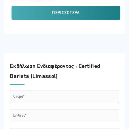
Τρίτη - 08 Σεπ 2026
ΏΡΑ
ΠΕΡΙΣΣΌΤΕΡΑ
09:00 - 17:00
ΕΚΠΑΙΔΕΥΤΗΣ:
Κώστας Αντωνίου
ΤΟΠΟΘΕΣΊΑ:
CHEI (ΛΕΜΕΣΌΣ)
Εκδήλωση Ενδιαφέροντος : Certified
Barista (Limassol)