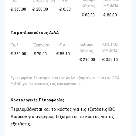
Τιμή
Επιχορήγηση
ΦΠΑ
Περισσότερες ευκαιρίες πιστοποίησης:
Κόστος
ME ΦΠΑ
€ 360.00
€ 280.00
€ 0.00
Με την ολοκλήρωση του μαθήματος, θα έχετε την επιλογή να λάβετε
€ 80.00
€ 80.00
μέρος στις εξετάσεις Barista Skills SCA, καθώς και στην Εξέταση
Coffee Introduction SCA, κάνοντας το πρώτο βήμα προς την
παγκόσμια αναγνωρισμένη πιστοποίηση.
Για μη-Δικαιούχους ΑνΑΔ
Καθαρό
ΚΟΣΤΟΣ
Τιμή
Έκπτωση
ΦΠΑ
Κόστος
ME ΦΠΑ
€ 360.00
€ 70.00
€ 55.10
€ 290.00
€ 345.10
Εγκεκριμένα Σεμινάρια από την ΑνΑΔ εξαιρούνται από τον ΦΠΑ,
ΜΟΝΟ για δικαιούχους της επιχορήγησης
Κοστολογικές Πληροφορίες
Περιλαμβάνεται και το κόστος για τις εξετάσεις IBC
Δωρεάν για ανέργους (εξαιρείται το κόστος για τις
εξετάσεις)