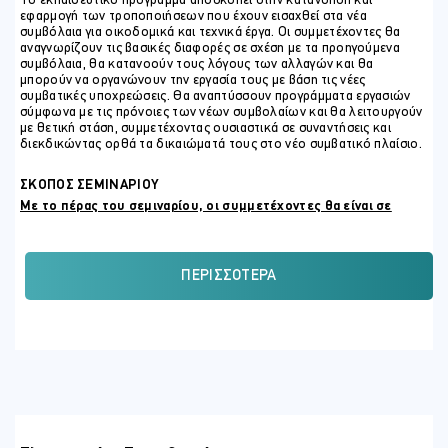
Το εκπαιδευτικό πρόγραμμα αποσκοπεί στην κατανόηση και
εφαρμογή των τροποποιήσεων που έχουν εισαχθεί στα νέα
συμβόλαια για οικοδομικά και τεχνικά έργα. Οι συμμετέχοντες θα
αναγνωρίζουν τις βασικές διαφορές σε σχέση με τα προηγούμενα
συμβόλαια, θα κατανοούν τους λόγους των αλλαγών και θα
μπορούν να οργανώνουν την εργασία τους με βάση τις νέες
συμβατικές υποχρεώσεις. Θα αναπτύσσουν προγράμματα εργασιών
σύμφωνα με τις πρόνοιες των νέων συμβολαίων και θα λειτουργούν
με θετική στάση, συμμετέχοντας ουσιαστικά σε συναντήσεις και
διεκδικώντας ορθά τα δικαιώματά τους στο νέο συμβατικό πλαίσιο.
ΣΚΟΠΟΣ ΣΕΜΙΝΑΡΙΟΥ
Με το πέρας του σεμιναρίου, οι συμμετέχοντες θα είναι σε
θέσει να:
Σε επίπεδο γνώσεων
ΠΕΡΙΣΣΌΤΕΡΑ
Συσχετίζουν τις τροποποιήσεις που έχουν εισαχθεί στα νέα
συμβόλαια.
Διαχωρίζουν τις διαφορές μεταξύ των προηγούμενων και
των νέων συμβολαίων.
Περιγράφουν τις κύριες τροποποιήσεις και τους λόγους για
τους οποίους έγιναν.
Σε επίπεδο δεξιοτήτων