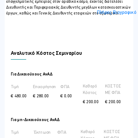
επαγγελματικής εμπειρίας στον αραβικό κόσμο, έχοντας διατελέσει
Επιμετρητές Ποσοτήτων
Διευθυντής και Περιφερειακός Διευθυντής μεγάλων κατασκευαστικών
Στελέχη Κατασκευαστικών Εταιρειών
Πλήρες Βιογραφικό
έργων, καθώς και Γενικός Διευθυντής εταιρειών στο εξωτερικό...
Δικηγόροι
Ασφαλιστές
ΠΕΡΙΣΣΟΤΕΡΕΣ ΠΛΗΡΟΦΟΡΙΕΣ
Χώρος Διεξαγωγής του σεμιναρίου θα είναι οι εγκαταστάσεις του
ΟΣΕΟΚ στην Ανδροκλέους 3Α, 1060 Λευκωσία
Αναλυτικό Κόστος Σεμιναρίου
Για Δικαιούχους ΑνΑΔ
Καθαρό
ΚΟΣΤΟΣ
Τιμή
Επιχορήγηση
ΦΠΑ
Κόστος
ME ΦΠΑ
€ 480.00
€ 280.00
€ 0.00
€ 200.00
€ 200.00
Για μη-Δικαιούχους ΑνΑΔ
Καθαρό
ΚΟΣΤΟΣ
Τιμή
Έκπτωση
ΦΠΑ