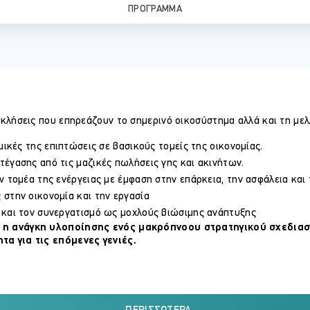
ΠΡΌΓΡΑΜΜΑ
οκλήσεις που επηρεάζουν το σημερινό οικοσύστημα αλλά και τη μελ
μικές της επιπτώσεις σε βασικούς τομείς της οικονομίας.
τέγασης από τις μαζικές πωλήσεις γης και ακινήτων.
ν τομέα της ενέργειας με έμφαση στην επάρκεια, την ασφάλεια και
 στην οικονομία και την εργασία
 και τον συνεργατισμό ως μοχλούς βιώσιμης ανάπτυξης
ι η ανάγκη υλοποίησης ενός μακρόπνοου στρατηγικού σχεδιασ
τα για τις επόμενες γενιές.
σα στους βασικούς φορείς και συντελεστές της κυπριακής οικονομί
 της πραγματικής οικονομίας, τους εργαζόμενους, τους αυτόεργοδ