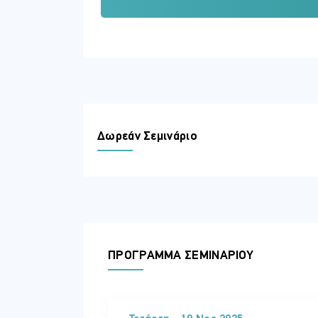
επιχειρήσεις. Πολιτικοί, διπλωμάτες κα
ακαδημαϊκοί, φοιτητές και ξένοι εμπειρο
ΠΕΡΙΣΣΟΤΕΡΕΣ ΠΛΗΡΟΦΟΡΙΕΣ
Περιεχόμενο
Μαζική Αγορά Ακινήτων και Στεγαστικ
Η συζήτηση θα εξετάσει τη ραγδαία μετα
αύξηση αγοραπωλησιών από υπηκόους τρί
Δωρεάν Σεμινάριο
καταστήσει τη στέγη απρόσιτη για μεγάλ
να απαντήσει στο πως μπορεί να διασφαλ
παρεμβάσεις και θα αναδείξει το ζήτημα
«Το νέο μοντέλο του Συνεργατισμού:
Η παρουσίαση θα εστιάσει στην κοινωνι
πυλώνας μιας δίκαιης και βιώσιμης οικο
συνεργατισμός μπορεί να λειτουργήσει ως
ΠΡΟΓΡΑΜΜΑ ΣΕΜΙΝΑΡΙΟΥ
Ενεργειακή κρίση: Ψηλό Κόστος Ενέργ
Η Κύπρος βρίσκεται αντιμέτωπη με σοβαρ
επιχειρήσεις, αλλά και στρεβλώσεις στη
σχεδιασμό, που θα διασφαλίζει ενεργειακ