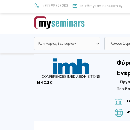
+357 99 398 200
info@myseminars.com.cy
Φόρο
Ενέρ
- Οργά
IMH C.S.C
Περιβά
19
Αγ