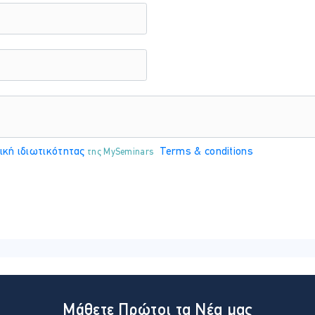
αδειχθεί ο ρόλος των κοινωνικών επιχειρήσεων και της κοινωνικής 
ική ιδιωτικότητας
Terms & conditions
της MySeminars
Μάθετε Πρώτοι τα Νέα μας