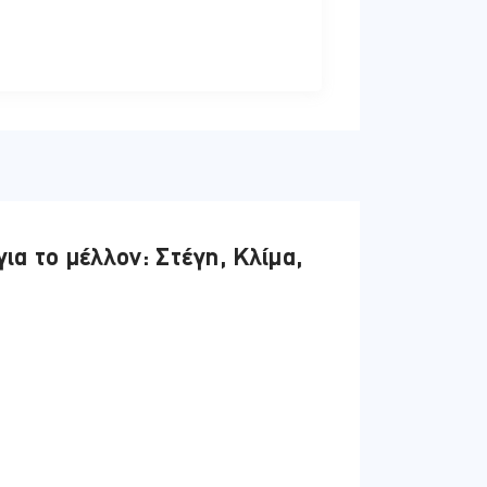
ς, της περιβαλλοντικής προστασίας και
οντικής διάστασης στη στρατηγική τω
ς για ανάπτυξη και καινοτομία αλλά και
 φέρνει η ΤΝ για την Κύπρο και τους
α το μέλλον: Στέγη, Κλίμα,
η περιβαλλοντική διάσταση όσο και στις
πίσης οι άμεσες και έμμεσες οικονομικές
της περιβαλλοντικής δράσης ως μοχλού
υν στο πως οι κρίσιμοι τομείς της
αινοτομίας στην Κύπρο, εστιάζοντας στα
 χρηματοδότηση αλλά και στις προοπτικές