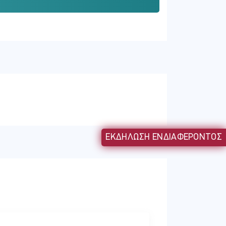
ρουμ, καθώς επίσης και επιχειρηματίες,
 τις μαζικές πωλήσεις ακινήτων και την
 αγοράς και ενοικίων, που έχουν
ικά στρώματα. Το πάνελ θα επιχειρήσει
οκληρωμένες και ουσιαστικές πολιτικές
ΕΚΔΗΛΩΣΗ ΕΝΔΙΑΦΕΡΟΝΤΟΣ
ικού τομέα ως σύγχρονου και αναγκαίου
ι του ψηλού κόστους δανεισμού, ο
τα νοικοκυριά και τις επιχειρήσεις.
ού, ψηλό κόστος για νοικοκυριά και
 ανάγκη για μακροπρόθεσμο στρατηγικό
ς.