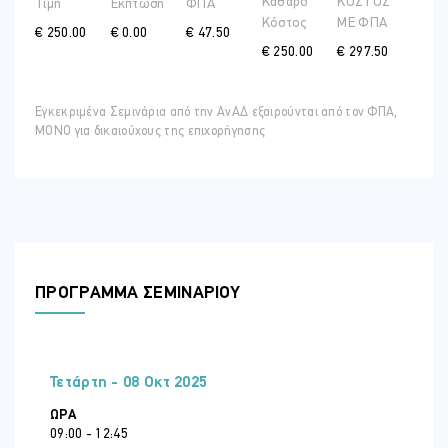
Καθαρό
ΚΟΣΤΟΣ
Τιμή
Έκπτωση
ΦΠΑ
Κόστος
ME ΦΠΑ
€ 250.00
€ 0.00
€ 47.50
€ 250.00
€ 297.50
Εγκεκριμένα Σεμινάρια από την ΑνΑΔ εξαιρούνται από τον ΦΠΑ,
ΜΟΝΟ για δικαιούχους της επιχορήγησης
ΠΡΟΓΡΑΜΜΑ ΣΕΜΙΝΑΡΙΟΥ
Τετάρτη - 08 Οκτ 2025
ΏΡΑ
09:00 - 12:45