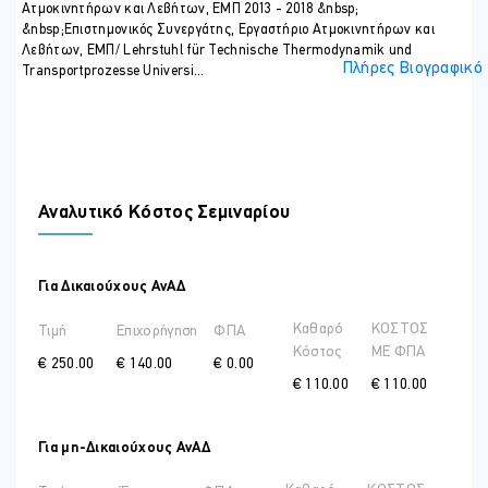
αποθήκευσης ενέργειας.
Ατμοκινητήρων και Λεβήτων, ΕΜΠ 2013 - 2018 &nbsp;
&nbsp;Επιστημονικός Συνεργάτης, Εργαστήριο Ατμοκινητήρων και
ΣΕ ΠΟΙΟΥΣ ΑΠΕΥΘΥΝΕΤΑΙ
Λεβήτων, ΕΜΠ/ Lehrstuhl für Technische Thermodynamik und
Το πρόγραμμα κατάρτισης απευθύνεται σε στελέχη επιχειρήσεων,
Πλήρες Βιογραφικό
Transportprozesse Universi...
μηχανολόγους μηχανικούς, ηλεκτρολόγους μηχανικούς, χημικούς
περιβάλλοντος, μηχανικούς περιβάλλοντος, τεχνικούς, μελετητές,
σύμβουλους κ.ά. και άνεργους που έχουν εκπαιδευτεί σε θέματα
ενέργειας και περιβάλλοντος.
ΠΕΡΙΣΣΟΤΕΡΕΣ ΠΛΗΡΟΦΟΡΙΕΣ
Το πρόγραμμα θα διεξαχθεί Διαδικτυακά
Αναλυτικό Κόστος Σεμιναρίου
Για Δικαιούχους ΑνΑΔ
Καθαρό
ΚΟΣΤΟΣ
Τιμή
Επιχορήγηση
ΦΠΑ
Κόστος
ME ΦΠΑ
€ 250.00
€ 140.00
€ 0.00
€ 110.00
€ 110.00
Για μη-Δικαιούχους ΑνΑΔ