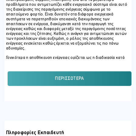
προβλήματα που αντιμετωπίζει κάθε ενεργειακό σύστημα είναι αυτό
της διαχείρισης της παραγόμενης ενέργειας σύμφωνα με το
απαιτούμενο φορτίο. Είναι δυνατόν στα διάφορα ενεργειακά
συστήματα να παρατηρηθούν εποχιακές διακυμάνσεις των
απαιτήσεων σε ενέργεια, διακύμανση κατά την παραγωγή της
ενέργειας καθώς και διαφορές μεταξύ της παραγόμενης ποσότητας
ενέργειας και της ζήτησης. Καθώς η ανάγκη για αντιμετώπιση αυτών
των προκλήσεων είναι αυξημένη, ο ρόλος της αποθήκευσης
ενέργειας ενισχύεται καθώς έρχεται να εξομαλύνει τις πιο πάνω
αδυναμίες.
Γενικότερα η αποθήκευση ενέργειας ορίζεται ως η διαδικασία κατά
την οποία ενέργεια, με οποιαδήποτε μορφή και σε οποιοδήποτε
σημείο και χρόνο είναι διαθέσιμη, μετατρέπεται σε εκείνη τη μορφή
που είναι βολικότερη για την αποθήκευσή της και ξαναμετατρέπεται
σε οποιαδήποτε μορφή είναι χρηστικότερη τη χρονική στιγμή που τη
ΠΕΡΙΣΣΌΤΕΡΑ
χρειαζόμαστε. Επισκόπηση τεχνολογιών αποθήκευσης (μηχανική,
χημική, ηλεκτροχημική, θερμική, ηλεκτρική)
ΣΚΟΠΟΣ ΣΕΜΙΝΑΡΙΟΥ
Το σεμινάριο παρέχει την απαραίτητη γνώση για την κατανόηση των
διαθέσιμων τεχνολογιών αποθήκευσης καθώς και της χρησιμότητας
της εφαρμογής των εν λόγω συστημάτων αποθήκευσης ενέργειας
στους διάφορους τομείς. Η αποθήκευση ενέργειας, ώστε να μπορεί
να χρησιμοποιηθεί αργότερα, όταν και όπου χρειάζεται περισσότερο,
είναι το κλειδί για την αυξημένη παραγωγή ενέργειας από
Πληροφορίες Εκπαιδευτή
ανανεώσιμες πηγές, την ενεργειακή απόδοση και την ενεργειακή