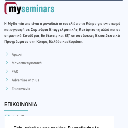
Η
MySeminars
είναι η μοναδική ιστοσελίδα στη Κύπρο για εντοπισμό
και εγγραφή σε
Σεμινάρια Επαγγελματικής Κατάρτισης
αλλά και σε
σημαντικά
Συνέδρια
,
Εκθέσεις
και
Εξ' αποστάσεως Εκπαιδευτικά
Προγράμματα
στη Κύπρο, Ελλάδα και Ευρώπη.
Αρχική
Μονοεπιχειρησιακά
FAQ
Advertise with us
Επικοινωνία
ΕΠΙΚΟΙΝΩΝΊΑ
info@myseminars.com.cy
+357 99 398 200