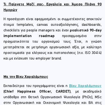
Τι Παίρνετε Μαζί σας: Εργαλεία και Άμεσο Πλάνο 90
Ημερών
Η προσέγγιση είναι εφαρμοσμένη: οι συμμετέχοντες αποκτούν
έτοιμα templates, canvas αυτοαξιολόγησης, dashboards,
checklists για people managers και έναν
ρεαλιστικό 90-day
implementation roadmap
προσαρμοσμένο στην
πραγματικότητα του οργανισμού τους. Έτσι, η γνώση
μετατρέπεται σε μετρήσιμη οργανωσιακή αξία, με καλύτερη
προετοιμασία για ελέγχους και πιστοποιήσεις (π.χ. ISO 30414)
και με ενίσχυση του employer brand.
Με την Βίκυ Χαραλάμπους
Εκπαιδεύτρια του προγράμματος είναι η
Βίκυ Χαραλάμπους
(Chief Happiness Officer, CARDET)
, με ακαδημαϊκό
υπόβαθρο στη Θετική Οργανωσιακή Ψυχολογία (PhDc), MSc
στην Οργανωσιακή και Οικονομική Ψυχολογία και BA στις