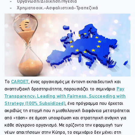
⠀ -⠀ Οργάνωση/Διοίκηση/Ηγεσία
⠀ -⠀ Χρηματοοικ.-Ασφαλιστικά-Τραπεζικά
Το
CARDET
, ένας οργανισμός με έντονη εκπαιδευτική και
αναπτυξιακή δραστηριότητα, παρουσιάζει το σεμινάριο
Pay
Transparency: Leading with Fairness, Succeeding with
Strategy (100% Subsidized)
, ένα πρόγραμμα που έρχεται
ακριβώς τη στιγμή που η μισθολογική διαφάνεια μετατρέπεται
από «τάση» σε άμεση υποχρέωση και στρατηγική ανάγκη για
κάθε σύγχρονο οργανισμό. Με ορίζοντα την εφαρμογή των
νέων απαιτήσεων στην Κύπρο, το σεμινάριο δεν μένει στη