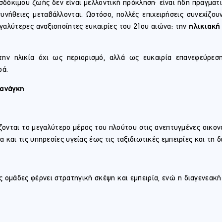
δόκιμου ζωής δεν είναι μελλοντική πρόκληση· είναι ήδη πραγματικ
υνήθειες μεταβάλλονται. Ωστόσο, πολλές επιχειρήσεις συνεχίζο
εγαλύτερες αναξιοποίητες ευκαιρίες του 21ου αιώνα: την
ηλικιακή
την ηλικία όχι ως περιορισμό, αλλά ως ευκαιρία επανεφεύρεση
ρά.
 ανάγκη
ζονται το μεγαλύτερο μέρος του πλούτου στις ανεπτυγμένες οικον
 και τις υπηρεσίες υγείας έως τις ταξιδιωτικές εμπειρίες και τη δ
ομάδες φέρνει στρατηγική σκέψη και εμπειρία, ενώ η διαγενεακή