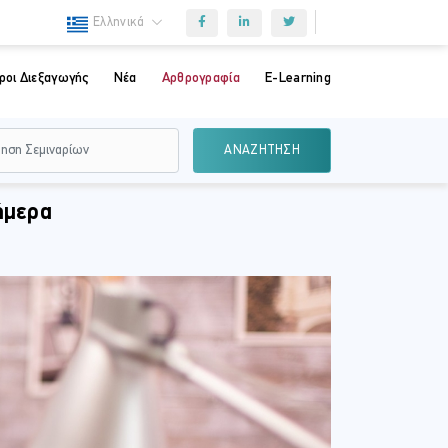
Ελληνικά
ροι Διεξαγωγής
Νέα
Αρθρογραφία
E-Learning
ΑΝΑΖΗΤΗΣΗ
ήμερα