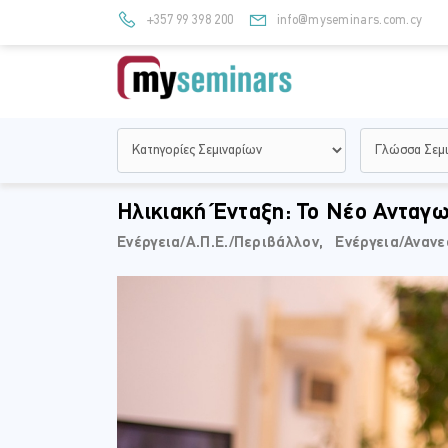
+357 99 398 200
info@myseminars.com.cy
Ηλικιακή Ένταξη: Το Νέο Ανταγω
Ενέργεια/Α.Π.Ε./Περιβάλλον,⠀
Ενέργεια/Αναν