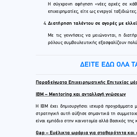
Η σύγχρονη αφήγηση «νέες αρχές σε κάθε
επιχειρηματίες, είτε ως ενεργοί ταξιδιώτες
Διατήρηση ταλέντου σε αγορές με ελλε
Με τις γεννήσεις να μειώνονται, η διατή
ρόλους συμβουλευτικής εξασφαλίζουν πολύ
ΔΕΙΤΕ ΕΔΩ ΟΛΑ 
Παραδείγματα Επιχειρηματικής Επιτυχίας μέ
IBM – Mentoring και ανταλλαγή γνώσεων
Η IBM έχει δημιουργήσει ισχυρά προγράμματα 
στρατηγική αυτή αύξησε σημαντικά τη συμμετοχή
είναι εμπόδιο στην καινοτομία αλλά βασικός της 
Gap – Ευέλικτα ωράρια για σταθερότητα και