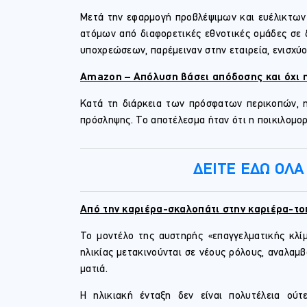
Μετά την εφαρμογή προβλέψιμων και ευέλικτων 
ατόμων από διαφορετικές εθνοτικές ομάδες σε δ
υποχρεώσεων, παρέμειναν στην εταιρεία, ενισχύ
Amazon – Απόλυση βάσει απόδοσης και όχι η
Κατά τη διάρκεια των πρόσφατων περικοπών, η
πρόσληψης. Το αποτέλεσμα ήταν ότι η ποικιλομορ
ΔΕΙΤΕ ΕΔΩ ΟΛ
Από την καριέρα-σκαλοπάτι στην καριέρα-το
Το μοντέλο της αυστηρής «επαγγελματικής κλίμ
ηλικίας μετακινούνται σε νέους ρόλους, αναλα
ματιά.
Η ηλικιακή ένταξη δεν είναι πολυτέλεια ούτ